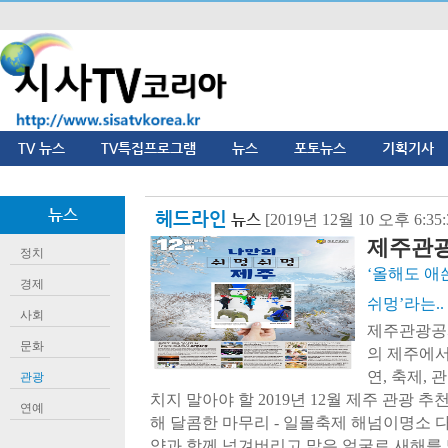
TV 뉴스
TV특집프로그램
뉴스
포토뉴스
기획기사
뉴스
헤드라인
뉴스
[2019년 12월 10 오후 6:3
제주관광공
정치
‘올해도 애
경제
쉬멍’라는..
사회
제주관광공사
문화
의 제주에서
연, 축제, 
관광
치지 말아야 할 2019년 12월 제주 관광 추천
연예
해 달콤한 마무리 - 일몰축제 해넘이명소 
양과 함께 넘겨버리고 맑은 얼굴로 새해를 