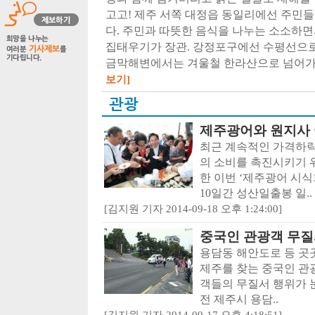
고고! 제주 서쪽 대정읍 동일리에선 주민
다. 주민과 따뜻한 음식을 나누는 소소하면
집태우기가 장관. 강정포구에선 수평선으로
금막해변에서는 겨울철 한라산으로 넘어가는
보기]
관광
제주광어와 원지사 
최근 계속적인 가격하락
의 소비를 촉진시키기 
한 이번 ‘제주광어 시식
10일간 성산일출봉 일..
[김지원 기자 2014-09-18 오후 1:24:00]
중국인 관광객 무질
용담동 해안도로 등 곳
제주를 찾는 중국인 관
객들의 무질서 행위가 눈
전 제주시 용담..
[김지원 기자 2014-09-17 오후 4:18:51]