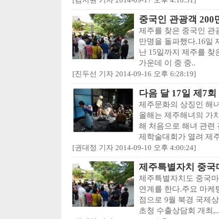
중국인 관광객 200
제주를 찾은 중국인 관
만명을 돌파했다.16일
난 15일까지 제주를 찾
가운데 이 중 중..
[진두선 기자 2014-09-16 오후 6:28:19]
다음 달 17일 제7
제주문화의 상징인 해녀
올해는 제주해녀의 가치
해 처음으로 해녀 관련
제학술대회가 열려 제주
[권대정 기자 2014-09-10 오후 4:00:24]
제주특별자치 중국
제주특별자치도 중국마
연계를 한다.주요 마케
점으로 9월 북경 국제상
초청 수출상담회 개최,..