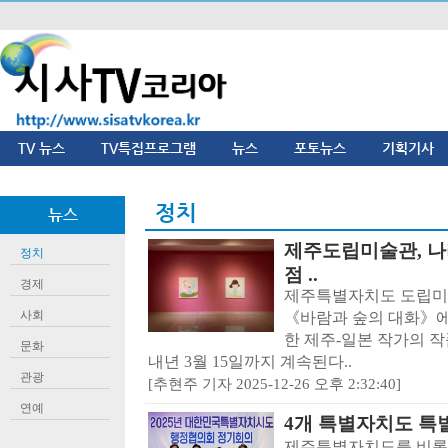
TV 뉴스
TV특집프로그램
뉴스
포토뉴스
기획기사
정치
뉴스
제주도립미술관, 나라
정치
점 ..
경제
제주특별자치도 도립미
사회
《바람과 숲의 대화》에
한 제주-일본 작가의 작
문화
내년 3월 15일까지 계속된다..
관광
[추현주 기자 2025-12-26 오후 2:32:40]
연예
4개 특별자치도 특
제주특별자치도를 비롯한