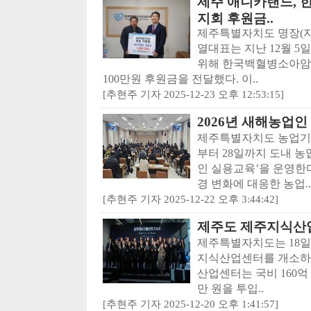
제주 애니카랜드,
지회 후원금..
제주특별자치도 명장(
열대표는 지난 12월 5
위해 한국백혈병소아암
100만원 후원금을 전달했다. 이..
[추현주 기자 2025-12-23 오후 12:53:15]
2026년 새해농업인
제주특별자치도 농업기술
부터 28일까지 도내 농
인 실용교육’을 운영한
경 변화에 대응한 농업..
[추현주 기자 2025-12-22 오후 3:44:42]
제주도 제주지식산업
제주특별자치도는 18일 
지식산업센터를 개소하고
산업센터는 국비 160억 
만 원을 투입..
[추현주 기자 2025-12-20 오후 1:41:57]