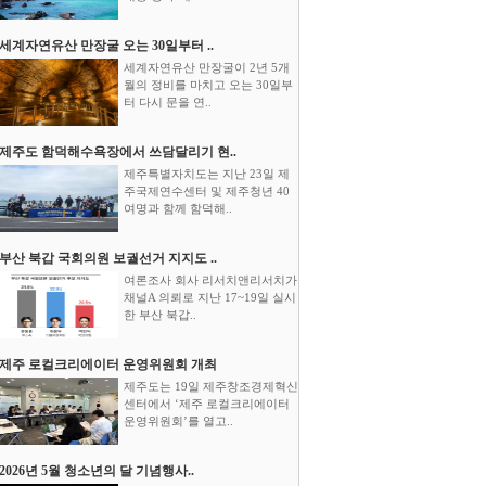
세계자연유산 만장굴 오는 30일부터 ..
세계자연유산 만장굴이 2년 5개
월의 정비를 마치고 오는 30일부
터 다시 문을 연..
제주도 함덕해수욕장에서 쓰담달리기 현..
제주특별자치도는 지난 23일 제
주국제연수센터 및 제주청년 40
여명과 함께 함덕해..
부산 북갑 국회의원 보궐선거 지지도 ..
여론조사 회사 리서치앤리서치가
채널A 의뢰로 지난 17~19일 실시
한 부산 북갑..
제주 로컬크리에이터 운영위원회 개최
제주도는 19일 제주창조경제혁신
센터에서 ‘제주 로컬크리에이터
운영위원회’를 열고..
2026년 5월 청소년의 달 기념행사..