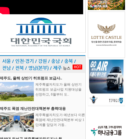
서울 / 인천·경기 / 강원 / 충남 / 충북 /
HOT
전남 / 전북 / 영남(본부) / 제주
뉴스
제주도, 올해 상반기 히트펌프 보급사..
제주특별자치도가 올해 상반기
히트펌프 보급사업 지원대상을
선정하고, 8월부터 도..
제주도 폭염 재난안전대책본부 총력대응
제주특별자치도가 예년보다 이른
폭염에 재난안전대책본부 비상 1
단계를 앞당겨 가동..
제40대 위성곤 제주특별자치도지사 취..