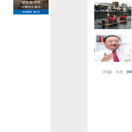
[처음]
이전
[64