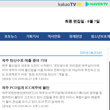
최종 편집일 : 8월 7일
포토뉴스
기획기사
역사만화
화제현장
청소년보호계
5325건 [최근1년]
제주 탄산수로 매출 증대 기대
제주 물산업의 새로운 도전이 시작된다.’국민생수로 자리잡은 제주삼다수에
이어 제주의 미래 물산업을 이끌 차세대 전략사업으로 야심차게 추진되고 있
는 프로젝트가 바로 ‘청정 프리미엄 탄산수’ 개발 및 ..
[권대정 기자 2016-06-23 오후 3:44:42]
제주 PCO업계 ICC제주에 불만
제주국제컨벤션센터(ICC)가 제주도내 PCO업체(국제회의기획사)의 영역을 침
범하면서 불만이 고조되고 있다.건립을 추진 중인 마이스 복합시설이 해결책
이 될지 관심을 모으고 있다.도내 PCO 업계에 따..
[권대정 기자 2016-06-21 오후 2:14:28]