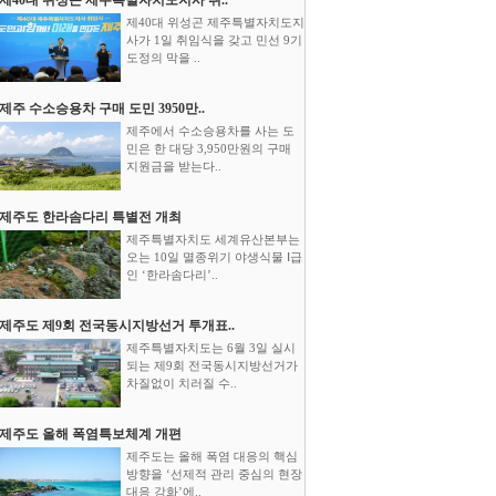
제40대 위성곤 제주특별자치도지
사가 1일 취임식을 갖고 민선 9기
도정의 막을 ..
제주 수소승용차 구매 도민 3950만..
제주에서 수소승용차를 사는 도
민은 한 대당 3,950만원의 구매
지원금을 받는다..
제주도 한라솜다리 특별전 개최
제주특별자치도 세계유산본부는
오는 10일 멸종위기 야생식물 Ⅰ급
인 ‘한라솜다리’..
제주도 제9회 전국동시지방선거 투개표..
제주특별자치도는 6월 3일 실시
되는 제9회 전국동시지방선거가
차질없이 치러질 수..
제주도 올해 폭염특보체계 개편
제주도는 올해 폭염 대응의 핵심
방향을 ‘선제적 관리 중심의 현장
대응 강화’에..