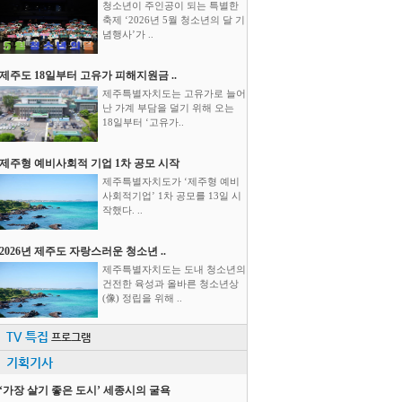
청소년이 주인공이 되는 특별한
축제 ‘2026년 5월 청소년의 달 기
념행사’가 ..
제주도 18일부터 고유가 피해지원금 ..
제주특별자치도는 고유가로 늘어
난 가계 부담을 덜기 위해 오는
18일부터 ‘고유가..
제주형 예비사회적 기업 1차 공모 시작
제주특별자치도가 ‘제주형 예비
사회적기업’ 1차 공모를 13일 시
작했다. ..
2026년 제주도 자랑스러운 청소년 ..
제주특별자치도는 도내 청소년의
건전한 육성과 올바른 청소년상
(像) 정립을 위해 ..
TV 특집
프로그램
기획기사
‘가장 살기 좋은 도시’ 세종시의 굴욕