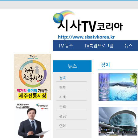
TV 뉴스
TV특집프로그램
뉴스
정치
뉴스
정치
경제
사회
문화
관광
연예