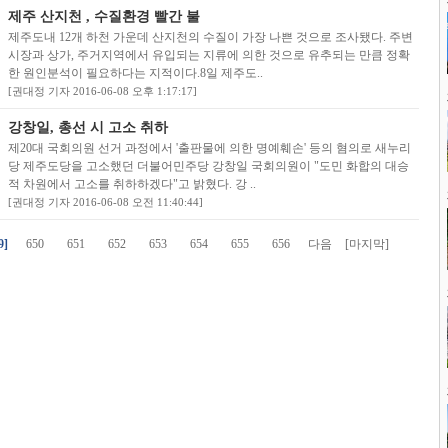
제주 산지천 , 수질환경 빨간 불
제주도내 12개 하천 가운데 산지천의 수질이 가장 나쁜 것으로 조사됐다. 주변
시장과 상가, 주거지역에서 유입되는 지류에 의한 것으로 유추되는 만큼 정확
한 원인분석이 필요하다는 지적이다.8일 제주도..
[권대정 기자 2016-06-08 오후 1:17:17]
강창일, 총선 시 고소 취하
제20대 국회의원 선거 과정에서 '출판물에 의한 명예훼손' 등의 혐의로 새누리
당 제주도당을 고소했던 더불어민주당 강창일 국회의원이 "도민 화합의 대승
적 차원에서 고소를 취하하겠다"고 밝혔다. 강 ..
[권대정 기자 2016-06-08 오전 11:40:44]
9]
650
651
652
653
654
655
656
다음
[마지막]