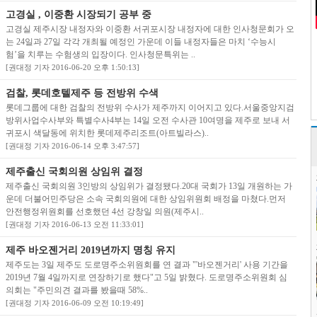
고경실 , 이중환 시장되기 공부 중
고경실 제주시장 내정자와 이중환 서귀포시장 내정자에 대한 인사청문회가 오
는 24일과 27일 각각 개최될 예정인 가운데 이들 내정자들은 마치 ‘수능시
험’을 치루는 수험생의 입장이다. 인사청문특위는 ..
[권대정 기자 2016-06-20 오후 1:50:13]
검찰, 롯데호텔제주 등 전방위 수색
롯데그룹에 대한 검찰의 전방위 수사가 제주까지 이어지고 있다.서울중앙지검
방위사업수사부와 특별수사4부는 14일 오전 수사관 10여명을 제주로 보내 서
귀포시 색달동에 위치한 롯데제주리조트(아트빌라스)..
[권대정 기자 2016-06-14 오후 3:47:57]
제주출신 국회의원 상임위 결정
제주출신 국회의원 3인방의 상임위가 결정됐다.20대 국회가 13일 개원하는 가
운데 더불어민주당은 소속 국회의원에 대한 상임위원회 배정을 마쳤다.먼저
안전행정위원회를 선호했던 4선 강창일 의원(제주시..
[권대정 기자 2016-06-13 오전 11:33:01]
제주 바오젠거리 2019년까지 명칭 유지
제주도는 3일 제주도 도로명주소위원회를 연 결과 "'바오젠거리' 사용 기간을
2019년 7월 4일까지로 연장하기로 했다"고 5일 밝혔다. 도로명주소위원회 심
의회는 "주민의견 결과를 봤을때 58%..
[권대정 기자 2016-06-09 오전 10:19:49]