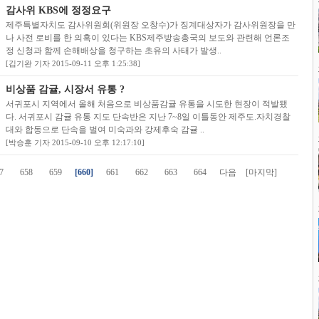
감사위 KBS에 정정요구
제주특별자치도 감사위원회(위원장 오창수)가 징계대상자가 감사위원장을 만
나 사전 로비를 한 의혹이 있다는 KBS제주방송총국의 보도와 관련해 언론조
정 신청과 함께 손해배상을 청구하는 초유의 사태가 발생..
[김기완 기자 2015-09-11 오후 1:25:38]
비상품 감귤, 시장서 유통 ?
서귀포시 지역에서 올해 처음으로 비상품감귤 유통을 시도한 현장이 적발됐
다. 서귀포시 감귤 유통 지도 단속반은 지난 7~8일 이틀동안 제주도.자치경찰
대와 합동으로 단속을 벌여 미숙과와 강제후숙 감귤 ..
[박승훈 기자 2015-09-10 오후 12:17:10]
7
658
659
[660]
661
662
663
664
다음
[마지막]