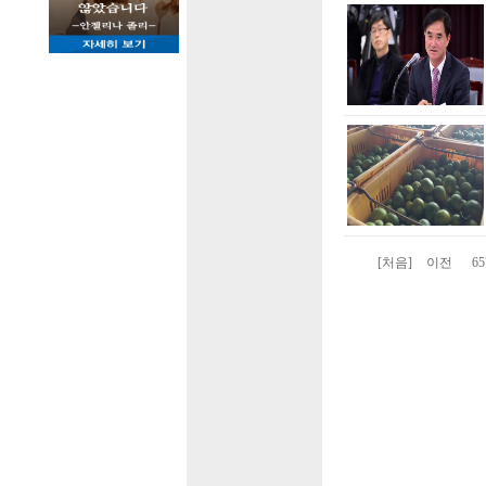
[처음]
이전
65