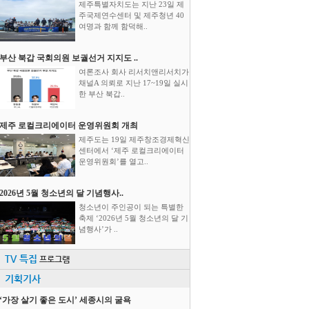
제주특별자치도는 지난 23일 제
주국제연수센터 및 제주청년 40
여명과 함께 함덕해..
부산 북갑 국회의원 보궐선거 지지도 ..
여론조사 회사 리서치앤리서치가
채널A 의뢰로 지난 17~19일 실시
한 부산 북갑..
제주 로컬크리에이터 운영위원회 개최
제주도는 19일 제주창조경제혁신
센터에서 ‘제주 로컬크리에이터
운영위원회’를 열고..
2026년 5월 청소년의 달 기념행사..
청소년이 주인공이 되는 특별한
축제 ‘2026년 5월 청소년의 달 기
념행사’가 ..
TV 특집
프로그램
기획기사
‘가장 살기 좋은 도시’ 세종시의 굴욕