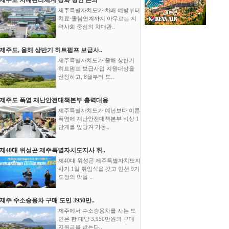
제주특별자치도가 치매 예방부터
치료·돌봄연계까지 아우르는 지
역사회 중심의 치매관..
제주도, 올해 상반기 히트펌프 보급사..
제주특별자치도가 올해 상반기
히트펌프 보급사업 지원대상을
선정하고, 8월부터 도..
제주도 폭염 재난안전대책본부 총력대응
제주특별자치도가 예년보다 이른
폭염에 재난안전대책본부 비상 1
단계를 앞당겨 가동..
제40대 위성곤 제주특별자치도지사 취..
제40대 위성곤 제주특별자치도지
사가 1일 취임식을 갖고 민선 9기
도정의 막을 ..
제주 수소승용차 구매 도민 3950만..
제주에서 수소승용차를 사는 도
민은 한 대당 3,950만원의 구매
지원금을 받는다..