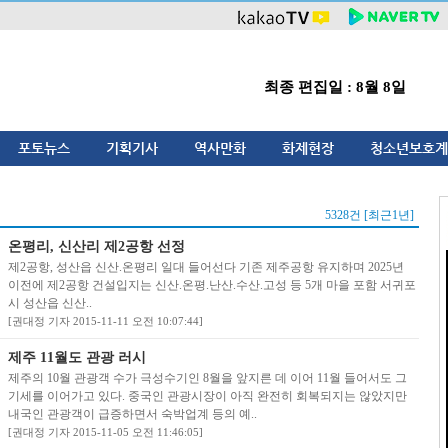
최종 편집일 : 8월 8일
포토뉴스
기획기사
역사만화
화제현장
청소년보호계
5328건 [최근1년]
온평리, 신산리 제2공항 선정
제2공항, 성산읍 신산.온평리 일대 들어선다 기존 제주공항 유지하며 2025년
이전에 제2공항 건설입지는 신산.온평.난산.수산.고성 등 5개 마을 포함 서귀포
시 성산읍 신산..
[권대정 기자 2015-11-11 오전 10:07:44]
제주 11월도 관광 러시
제주의 10월 관광객 수가 극성수기인 8월을 앞지른 데 이어 11월 들어서도 그
기세를 이어가고 있다. 중국인 관광시장이 아직 완전히 회복되지는 않았지만
내국인 관광객이 급증하면서 숙박업계 등의 예..
[권대정 기자 2015-11-05 오전 11:46:05]