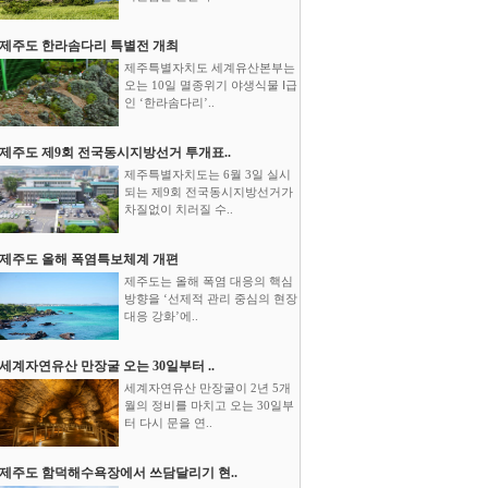
제주도 한라솜다리 특별전 개최
제주특별자치도 세계유산본부는
오는 10일 멸종위기 야생식물 Ⅰ급
인 ‘한라솜다리’..
제주도 제9회 전국동시지방선거 투개표..
제주특별자치도는 6월 3일 실시
되는 제9회 전국동시지방선거가
차질없이 치러질 수..
제주도 올해 폭염특보체계 개편
제주도는 올해 폭염 대응의 핵심
방향을 ‘선제적 관리 중심의 현장
대응 강화’에..
세계자연유산 만장굴 오는 30일부터 ..
세계자연유산 만장굴이 2년 5개
월의 정비를 마치고 오는 30일부
터 다시 문을 연..
제주도 함덕해수욕장에서 쓰담달리기 현..