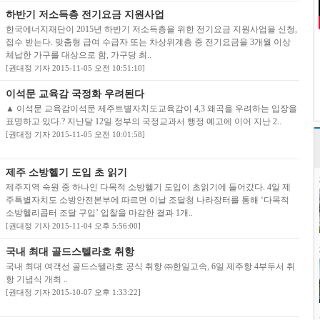
하반기 저소득층 전기요금 지원사업
한국에너지재단이 2015년 하반기 저소득층을 위한 전기요금 지원사업을 신청,
접수 받는다. 맞춤형 급여 수급자 또는 차상위계층 중 전기요금을 3개월 이상
체납한 가구를 대상으로 함, 가구당 최..
[권대정 기자 2015-11-05 오전 10:51:10]
이석문 교육감 국정화 우려된다
▲ 이석문 교육감이석문 제주트별자치도교육감이 4,3 왜곡을 우려하는 입장을
표명하고 있다.? 지난달 12일 정부의 국정교과서 행정 예고에 이어 지난 2..
[권대정 기자 2015-11-05 오전 10:01:58]
제주 소방헬기 도입 초 읽기
제주지역 숙원 중 하나인 다목적 소방헬기 도입이 초읽기에 들어갔다. 4일 제
주특별자치도 소방안전본부에 따르면 이날 조달청 나라장터를 통해 ‘다목적
소방헬리콥터 조달 구입’ 입찰을 마감한 결과 1개..
[권대정 기자 2015-11-04 오후 5:56:00]
국내 최대 골드스텔라호 취항
국내 최대 여객선 골드스텔라호 공식 취항 ㈜한일고속, 6일 제주항 4부두서 취
항 기념식 개최 ..
[권대정 기자 2015-10-07 오후 1:33:22]