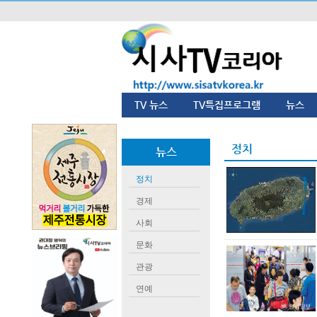
TV 뉴스
TV특집프로그램
뉴스
정치
뉴스
정치
경제
사회
문화
관광
연예