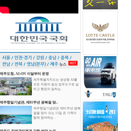
서울 / 인천·경기 / 강원 / 충남 / 충북 /
HOT
전남 / 전북 / 영남(본부) / 제주
뉴스
제주도청, AI:ON 이달부터 운영
제주특별자치도는 생성형 AI를
모든 직원의 일상 업무도구로 넓
히고 행정의 일하는..
제주항일기념관, 제81주년 광복절 맞..
제주항일기념관은 제81주년 광복
절을 맞아 오는 15일 온 가족이
함께 참여하는 ..
제주도 치매관리체계 강화 방안 논의