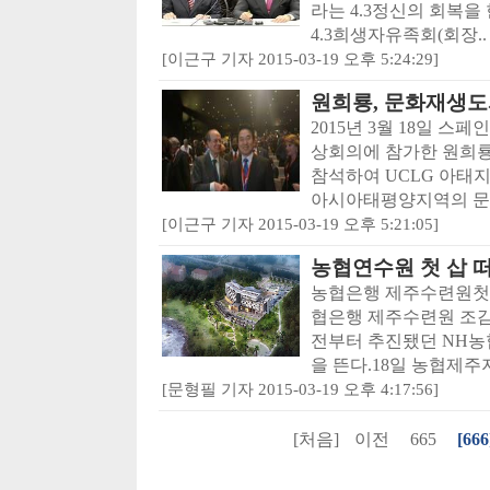
라는 4.3정신의 회복을
4.3희생자유족회(회장..
[이근구 기자 2015-03-19 오후 5:24:29]
원희룡, 문화재생도
2015년 3월 18일 스
상회의에 참가한 원희
참석하여 UCLG 아태
아시아태평양지역의 문.
[이근구 기자 2015-03-19 오후 5:21:05]
농협연수원 첫 삽 
농협은행 제주수련원첫 
협은행 제주수련원 조감도
전부터 추진됐던 NH농
을 뜬다.18일 농협제주지
[문형필 기자 2015-03-19 오후 4:17:56]
[처음]
이전
665
[666