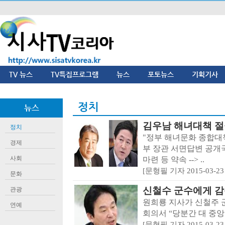
TV 뉴스
TV특집프로그램
뉴스
포토뉴스
기획기사
정치
뉴스
김우남 해녀대책 
정치
"정부 해녀문화 종합대책
경제
부 장관 서면답변 공개
사회
마련 등 약속 --> ..
[문형필 기자 2015-03-23 
문화
신철수 군수에게 
관광
원희룡 지사가 신철주 
연예
회의서 “당분간 대 중앙절
[문형필 기자 2015-03-23 