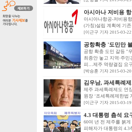
아시아나 저비용 항
아시아나항공-저비용항
(가칭)설립 계획에 기존 
[이근구 기자 2015-03-22 
공항확충 '도민만 불
공항 확충 도민 갈등 "
최종안 놓고 지역·주민간
피…제주 역량결집 요구 -
[박승훈 기자 2015-03-20 
김우남, 과세특례제
제주 과세특례제도 연장
원장 ‘조세특례제한법 개정안
[이근구 기자 2015-03-19 
4.3 대통령 츰석 요
60여 년 전 제주를 붉
피해자가 대통령의 4.