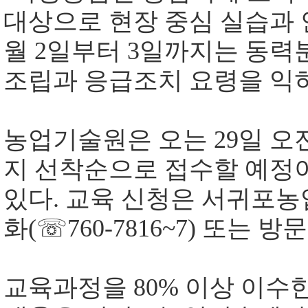
대상으로 현장 중심 실습과
월
2
일부터
3
일까지는 동력분
조립과 응급조치 요령을 익
농업기술원은 오는
29
일 오
지 선착순으로 접수할 예정
있다
.
교육 신청은 서귀포농
화
(
☏
760-7816~7)
또는 방문
교육과정을
80%
이상 이수