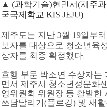
▲
(
과학기술
)
현민서
(
제주과
국국제학교
KIS JEJU)
제주도는 지난
3
월
19
일부
보자를 대상으로 청소년육
상자를 최종 확정했다
.
효행 부문 박소연 수상자는 
면서 제주시 청소년성문화센
영위원회 위원장 등 활발한
쓰담달리기
(
플로깅
)
및 새활