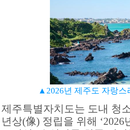
▲2026년 제주도 자랑스
제주특별자치도는 도내 청소
년상
(
像
)
정립을 위해
‘2026