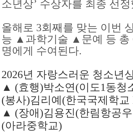
소년상
’
수상자를 최종 선
올해로
3
회째를 맞는 이번 
능
▲
과학기술
▲
문예 등 총
명에게 수여된다
.
2026
년 자랑스러운 청소년
▲
(
효행
)
박소연
(
이도
1
동청
(
봉사
)
김리예
(
한국국제학교
▲
(
장애
)
김용진
(
한림항공우
(
아라중학교
)