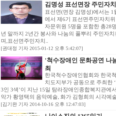
김명성 표선면장 주민자
표선면(면장 김명성)에서는 
에서 제6기 표선면주민자치위
자문위원 5명을 포함한 총28명
년 말까지 2년간 봉사와 나눔의 풀뿌리 주민자치
며,표선면주민자치..
[권대정 기자 2015-01-12 오후 5:42:07]
'척수장애인 문화공연 나눔 
최
한국척수장애인협회와 한국
치도지부가 공동으로 주최한 
3인 3색’이 지난 15일 탐라장애인종합복지관에
악가 황영택의 음악예술, 화가 김형희의 시각예술,
[김기완 기자 2014-10-16 오후 12:47:03]