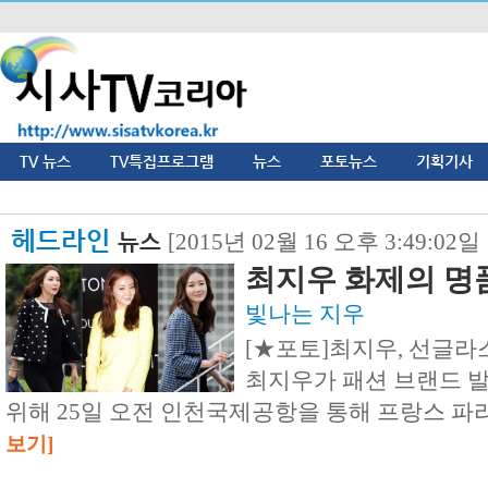
TV 뉴스
TV특집프로그램
뉴스
포토뉴스
기획기사
헤드라인
뉴스
[2015년 02월 16 오후 3:49:02
최지우 화제의 명
빛나는 지우
[★포토]최지우, 선글라
최지우가 패션 브랜드 
위해 25일 오전 인천국제공항을 통해 프랑스 파
보기]