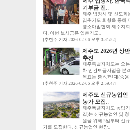
제주 법장사, 한
기부금 전..
제주 법장사 및 신도회는
입춘기도 회향을 통해 
병소아암협회 제주지회
다. 이번 보시금은 입춘기도..
[추현주 기자 2026-02-06 오후 3:31:52]
제주도 2026년 
추진
제주특별자치도는 오는 
차 민간보급사업을 본격 
목표는 총 6,351대(승용 4
[추현주 기자 2026-02-06 오후 2:59:47]
제주도 신규농업인 
농가 모집..
제주특별자치도 농업기
길)는 신규농업인 및 
원을 위해 5일부터 신
가를 모집한다. 신규농업인 현장..