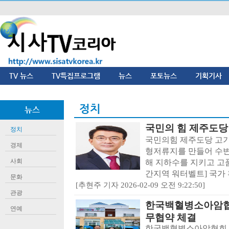
TV 뉴스
TV특집프로그램
뉴스
포토뉴스
기획기사
정치
뉴스
국민의 힘 제주도당
정치
국민의힘 제주도당 고기
경제
형저류지를 만들어 수
사회
해 지하수를 지키고 고
간지역 워터벨트] 국가 환
문화
[추현주 기자 2026-02-09 오전 9:22:50]
관광
한국백혈병소아암협
연예
무협약 체결
한국백혈병소아암협회 제