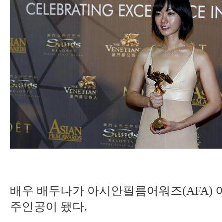
배우 배두나가 아시안필름어워즈(AFA)
주인공이 됐다.