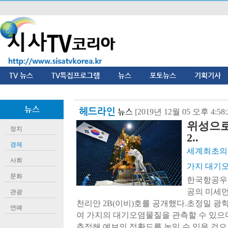
TV 뉴스
TV특집프로그램
뉴스
포토뉴스
기획기사
뉴스
헤드라인
뉴스
[2019년 12월 05 오후 4:5
위성으로
정치
2..
경제
세계최초의 
사회
가지 대기오
문화
한국항공우
공의 미세먼
관광
천리안 2B(이비)호를 공개했다.초정밀 광학
연예
여 가지의 대기오염물질을 관측할 수 있으
추적해 예보의 정확도를 높일 수 있을 것으