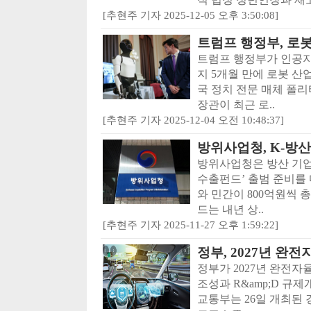
[추현주 기자 2025-12-05 오후 3:50:08]
트럼프 행정부, 로봇
트럼프 행정부가 인공지능
지 5개월 만에 로봇 산업
국 정치 전문 매체 폴
장관이 최근 로..
[추현주 기자 2025-12-04 오전 10:48:37]
방위사업청, K-방
방위사업청은 방산 기업
수출펀드’ 출범 준비를 
와 민간이 800억원씩 총
드는 내년 상..
[추현주 기자 2025-11-27 오후 1:59:22]
정부, 2027년 완
정부가 2027년 완전
조성과 R&amp;D 규
교통부는 26일 개최된