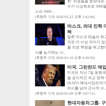
회’ 위원들을 청와대로
수가 사상최초로 5000을
스피 5000’..
[추현주 기자 2026-01-22 오후 2:42:44]
머스크, 의대 진학 
혀
일론 머스크 테슬라 최
것은 더 이상 의미가 없
올 의료 혁명을 예고했
사를 능가하는 시..
[추현주 기자 2026-01-10 오후 4:30:56]
미국, 그린란드 매
미국은 지난 7일 동맹
을 공식적인 외교 정책 
(NATO·북대서양조약
의사를 넘어 군사적 수..
[추현주 기자 2026-01-09 오후 3:07:51]
현대자동차그룹- 구