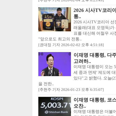
2026 시사TV코리아
통..
2026 시사TV코리아 
래올래(대표 오영득)가
표를 대신해 어철우 사
"앞으로도 최고의 전통..
[권대정 기자 2026-02-02 오후 4:51:18]
이재명 대통령, 다
고려하..
이재명 대통령이 오는 5
세 중과 면제' 제도에 
있다"고 밝혔다. 오늘(2
을 전한..
[추현주 기자 2026-01-23 오후 6:35:07]
이재명 대통령, 코스
오찬..
이재명 대통령은 더불어