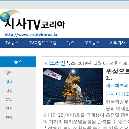
TV 뉴스
TV특집프로그램
뉴스
포토뉴스
기획기사
뉴스
헤드라인
뉴스
[2019년 12월 05 오후 4:5
위성으로
정치
2..
경제
세계최초의 
사회
가지 대기오
문화
한국항공우
공의 미세먼
관광
천리안 2B(이비)호를 공개했다.초정밀 광학
연예
여 가지의 대기오염물질을 관측할 수 있으
추적해 예보의 정확도를 높일 수 있을 것으