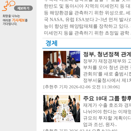
한반도 및 동아시아 지역의 미세먼지 등 
등 해양환경을 관측하기 위한 위성으로, 
국 NASA, 유럽 ESA보다 2~3년 먼저 발
능이 향상된 해양탑재체를 장착하고 있다.
미세먼지 등을 관측하기 위한 초정밀 광학 .
경제
정부, 청년정책 관
정부가 재정경제부와 고
부처를 모아 청년 관련
관회의'를 새로 출범시켰
정부서울청사에서 제1차
[추현주 기자 2026-02-06 오전 11:30:06]
주요 10대 그룹 향후
재계가 수출 호조와 경
나뉘어야 한다는 이재명
규모의 투자할 계획이다.
업과 조선, 원자..
[추현주 기자 2026-02-04 오후 8:23:49]