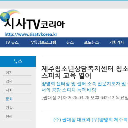
TV 뉴스
TV특집프로그램
뉴스
포토뉴스
기획기사
뉴스
제주청소년상담복지센터 청소
정치
스피치 교육 열어
경제
양명희 센터장 및 센터 소속 전문지도자 및 
서의 공감 스피치 능력 배양
사회
[권대정 기자 2026-03-26 오후 6:09:12 목요일]
문화
관광
연예
(주) 권대정 대표와 (우)양명희 