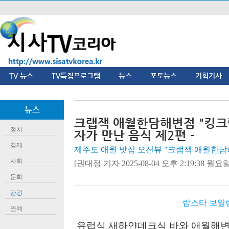
TV 뉴스
TV특집프로그램
뉴스
포토뉴스
기획기사
뉴스
크랩잭 애월한담해변점 "킹크랩
정치
자가 만난 음식 제2편 -
경제
제주도 애월 맛집 오션뷰 "크랩잭 애월한담
사회
[권대정 기자 2025-08-04 오후 2:19:38 월요일]
문화
관광
랍스타 보일
연예
유럽식 새하얀데크식 바와 애월해변