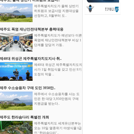
제주특별자치도가 올해 상반기
히트펌프 보급사업 지원대상을
선정하고, 8월부터 도..
제주도 폭염 재난안전대책본부 총력대응
제주특별자치도가 예년보다 이른
폭염에 재난안전대책본부 비상 1
단계를 앞당겨 가동..
제40대 위성곤 제주특별자치도지사 취..
제40대 위성곤 제주특별자치도지
사가 1일 취임식을 갖고 민선 9기
도정의 막을 ..
제주 수소승용차 구매 도민 3950만..
제주에서 수소승용차를 사는 도
민은 한 대당 3,950만원의 구매
지원금을 받는다..
제주도 한라솜다리 특별전 개최
제주특별자치도 세계유산본부는
오는 10일 멸종위기 야생식물 Ⅰ급
인 ‘한라솜다리’..