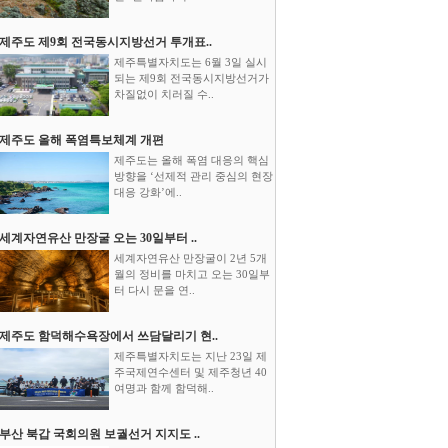
제주도 제9회 전국동시지방선거 투개표..
제주특별자치도는 6월 3일 실시
되는 제9회 전국동시지방선거가
차질없이 치러질 수..
제주도 올해 폭염특보체계 개편
제주도는 올해 폭염 대응의 핵심
방향을 ‘선제적 관리 중심의 현장
대응 강화’에..
세계자연유산 만장굴 오는 30일부터 ..
세계자연유산 만장굴이 2년 5개
월의 정비를 마치고 오는 30일부
터 다시 문을 연..
제주도 함덕해수욕장에서 쓰담달리기 현..
제주특별자치도는 지난 23일 제
주국제연수센터 및 제주청년 40
여명과 함께 함덕해..
부산 북갑 국회의원 보궐선거 지지도 ..