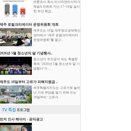
여론조사 회사 리서치앤리서치가
채널A 의뢰로 지난 17~19일 실시
한 부산 북갑..
제주 로컬크리에이터 운영위원회 개최
제주도는 19일 제주창조경제혁신
센터에서 ‘제주 로컬크리에이터
운영위원회’를 열고..
2026년 5월 청소년의 달 기념행사..
청소년이 주인공이 되는 특별한
축제 ‘2026년 5월 청소년의 달 기
념행사’가 ..
제주도 18일부터 고유가 피해지원금 ..
제주특별자치도는 고유가로 늘어
난 가계 부담을 덜기 위해 오는
18일부터 ‘고유가..
TV 특집
프로그램
먼저 인사 해야지 - 공익광고