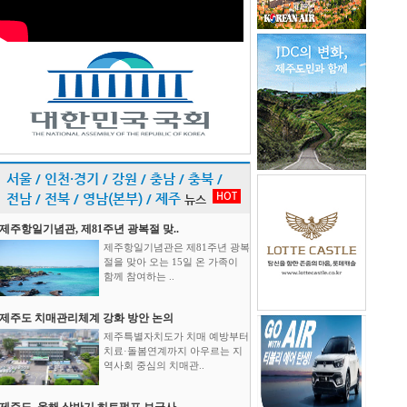
서울 / 인천·경기 / 강원 / 충남 / 충북 /
HOT
전남 / 전북 / 영남(본부) / 제주
뉴스
제주항일기념관, 제81주년 광복절 맞..
제주항일기념관은 제81주년 광복
절을 맞아 오는 15일 온 가족이
함께 참여하는 ..
제주도 치매관리체계 강화 방안 논의
제주특별자치도가 치매 예방부터
치료·돌봄연계까지 아우르는 지
역사회 중심의 치매관..
제주도, 올해 상반기 히트펌프 보급사..