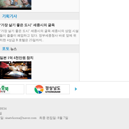
기획기사
‘가장 살기 좋은 도시’ 세종시의 굴욕
‘가장 살기 좋은 도시’ 세종시의 굴욕 세종시의 상업 시설
들이 줄줄이 폐업하고 있다. 정부세종청사 바로 앞에 위
치한 4성급 B 호텔은 25일까지..
포토
뉴스
일본 1억 4천만원 참치
9934
일
tvkorea@naver.com 최종 편집일: 8월 7일