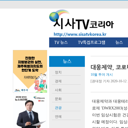
TV 뉴스
TV특집프로그램
뉴스
뉴스
대웅제약, 코로
정치
10월 투여 개시
경제
[권대정 기자 2020-10-12 오
사회
문화
대웅제약과 대웅테라
관광
료제 'DWRX200
이번 임상시험은 건
연예
시할 예정이다. 임상