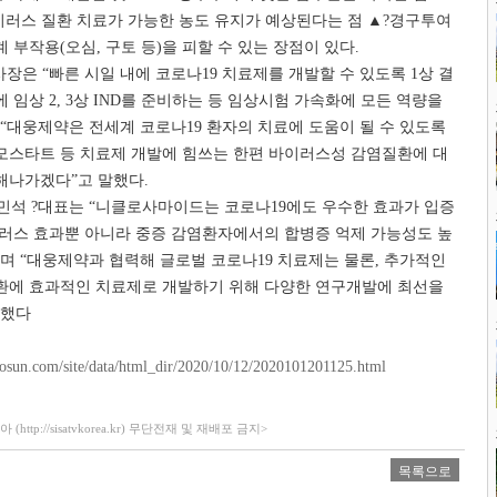
이러스 질환 치료가 가능한 농도 유지가 예상된다는 점 ▲?경구투여
 부작용(오심, 구토 등)을 피할 수 있는 장점이 있다.
사장은 “빠른 시일 내에 코로나19 치료제를 개발할 수 있도록 1상 결
 임상 2, 3상 IND를 준비하는 등 임상시험 가속화에 모든 역량을
“대웅제약은 전세계 코로나19 환자의 치료에 도움이 될 수 있도록
모스타트 등 치료제 개발에 힘쓰는 한편 바이러스성 감염질환에 대
해나가겠다”고 말했다.
민석 ?대표는 “니클로사마이드는 코로나19에도 우수한 효과가 입증
이러스 효과뿐 아니라 중증 감염환자에서의 합병증 억제 가능성도 높
며 “대웅제약과 협력해 글로벌 코로나19 치료제는 물론, 추가적인
환에 효과적인 치료제로 개발하기 위해 다양한 연구개발에 최선을
말했다
chosun.com/site/data/html_dir/2020/10/12/2020101201125.html
ttp://sisatvkorea.kr) 무단전재 및 재배포 금지>
목록으로