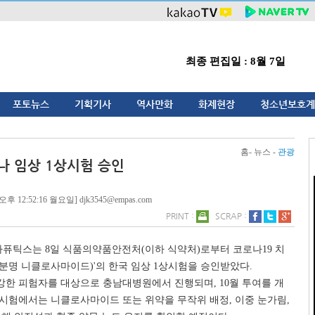
최종 편집일 : 8월 7일
포토뉴스
기획기사
역사만화
화제현장
청소년보호계
홈- 뉴스 -
관광
나 임상 1상시험 승인
후 12:52:16 월요일] djk3545@empas.com
PRINT :
SCRAP :
퓨틱스는 8일 식품의약품안전처(이하 식약처)로부터 코로나19 치
3(성분명 니클로사마이드)'의 한국 임상 1상시험을 승인받았다.
강한 피험자를 대상으로 충남대병원에서 진행되며, 10월 투여를 개
시험에서는 니클로사마이드 또는 위약을 무작위 배정, 이중 눈가림,