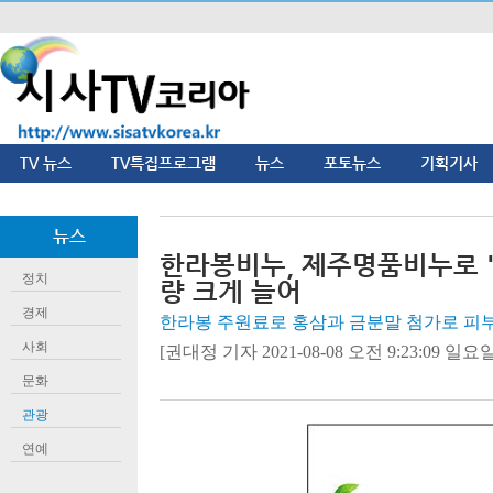
TV 뉴스
TV특집프로그램
뉴스
포토뉴스
기획기사
뉴스
한라봉비누, 제주명품비누로 '
정치
량 크게 늘어
경제
한라봉 주원료로 홍삼과 금분말 첨가로 피
사회
[권대정 기자 2021-08-08 오전 9:23:09 일요일]
문화
관광
연예