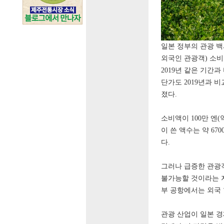
일본 정부의 관광 
외국인 관광객
)
소비
2019
년 같은 기간과
단가도
2019
년과 비
졌다
.
소비액이
100
만 엔
(
이 쓴 액수는 약
670
다
.
그러나 급증한 관광
불가능할 것이라는 
부 공항에서는 외국
관광 산업이 일본 경