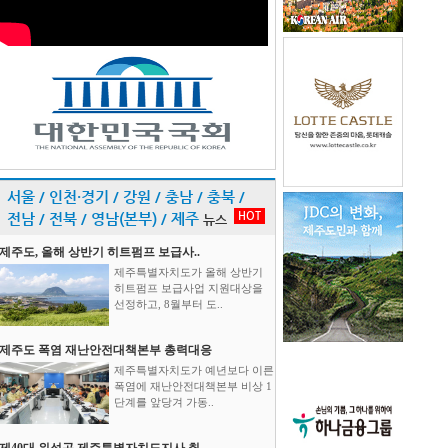
서울 / 인천·경기 / 강원 / 충남 / 충북 /
HOT
전남 / 전북 / 영남(본부) / 제주
뉴스
제주도, 올해 상반기 히트펌프 보급사..
제주특별자치도가 올해 상반기
히트펌프 보급사업 지원대상을
선정하고, 8월부터 도..
제주도 폭염 재난안전대책본부 총력대응
제주특별자치도가 예년보다 이른
폭염에 재난안전대책본부 비상 1
단계를 앞당겨 가동..
제40대 위성곤 제주특별자치도지사 취..