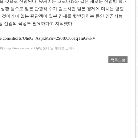
받을 것으로 전망된다
.
닛케이는 코로나
19
와 같은 새로운 전염병 확대
 상황 등으로 일본 관광객 수가 감소하면 일본 경제에 미치는 영향
클 것이라며 일본 관광객이 일본 경제를 뒷받침하는 동안 인공지능
성장 산업의 육성도 필요하다고 지적했다
.
be.com/shorts/UhdG_AztjxM?si=2S0f8O661qTmGwkV
ttp://sisatvkorea.kr) 무단전재 및 재배포 금지>
목록으로