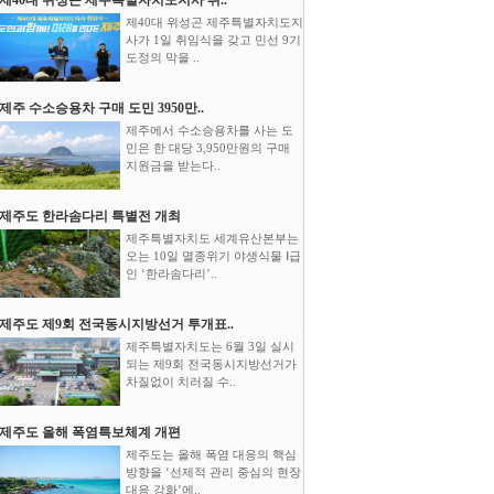
제40대 위성곤 제주특별자치도지
사가 1일 취임식을 갖고 민선 9기
도정의 막을 ..
제주 수소승용차 구매 도민 3950만..
제주에서 수소승용차를 사는 도
민은 한 대당 3,950만원의 구매
지원금을 받는다..
제주도 한라솜다리 특별전 개최
제주특별자치도 세계유산본부는
오는 10일 멸종위기 야생식물 Ⅰ급
인 ‘한라솜다리’..
제주도 제9회 전국동시지방선거 투개표..
제주특별자치도는 6월 3일 실시
되는 제9회 전국동시지방선거가
차질없이 치러질 수..
제주도 올해 폭염특보체계 개편
제주도는 올해 폭염 대응의 핵심
방향을 ‘선제적 관리 중심의 현장
대응 강화’에..