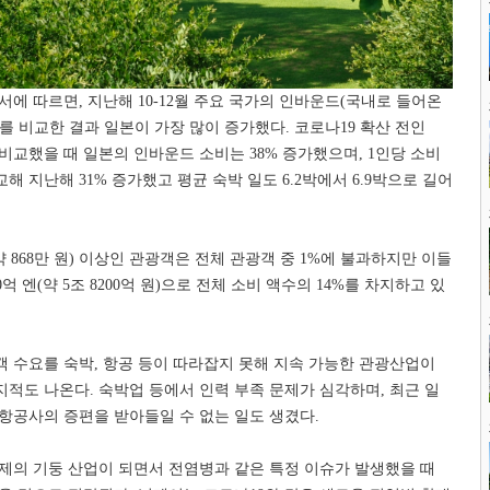
백서에 따르면
,
지난해
10-12
월 주요 국가의 인바운드
(
국내로 들어온
를 비교한 결과 일본이 가장 많이 증가했다
.
코로나
19
확산 전인
 비교했을 때 일본의 인바운드 소비는
38%
증가했으며
, 1
인당 소비
교해 지난해
31%
증가했고 평균 숙박 일도
6.2
박에서
6.9
박으로 길어
약
868
만 원
)
이상인 관광객은 전체 관광객 중
1%
에 불과하지만 이들
0
억 엔
(
약
5
조
8200
억 원
)
으로 전체 소비 액수의
14%
를 차지하고 있
객 수요를 숙박
,
항공 등이 따라잡지 못해 지속 가능한 관광산업이
지적도 나온다
.
숙박업 등에서 인력 부족 문제가 심각하며
,
최근 일
 항공사의 증편을 받아들일 수 없는 일도 생겼다
.
제의 기둥 산업이 되면서 전염병과 같은 특정 이슈가 발생했을 때