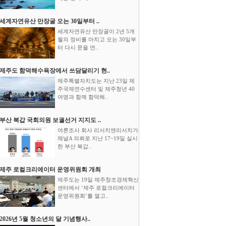
세계자연유산 만장굴 오는 30일부터 ..
세계자연유산 만장굴이 2년 5개
월의 정비를 마치고 오는 30일부
터 다시 문을 연..
제주도 함덕해수욕장에서 쓰담달리기 현..
제주특별자치도는 지난 23일 제
주국제연수센터 및 제주청년 40
여명과 함께 함덕해..
부산 북갑 국회의원 보궐선거 지지도 ..
여론조사 회사 리서치앤리서치가
채널A 의뢰로 지난 17~19일 실시
한 부산 북갑..
제주 로컬크리에이터 운영위원회 개최
제주도는 19일 제주창조경제혁신
센터에서 ‘제주 로컬크리에이터
운영위원회’를 열고..
2026년 5월 청소년의 달 기념행사..