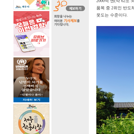
2000
억 엔
(
약
62
조
5
품목 중
2
위인 반도
웃도는 수준이다
.