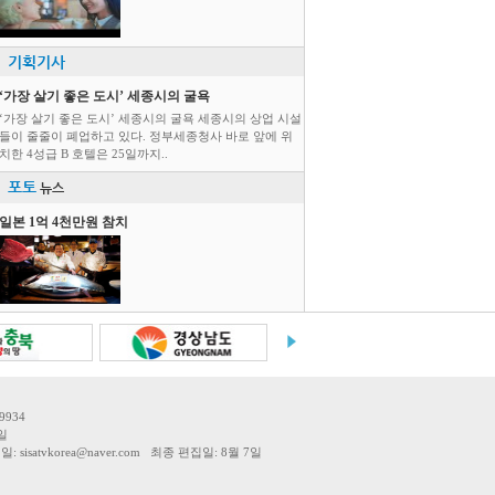
기획기사
‘가장 살기 좋은 도시’ 세종시의 굴욕
‘가장 살기 좋은 도시’ 세종시의 굴욕 세종시의 상업 시설
들이 줄줄이 폐업하고 있다. 정부세종청사 바로 앞에 위
치한 4성급 B 호텔은 25일까지..
포토
뉴스
일본 1억 4천만원 참치
9934
일
tvkorea@naver.com 최종 편집일: 8월 7일