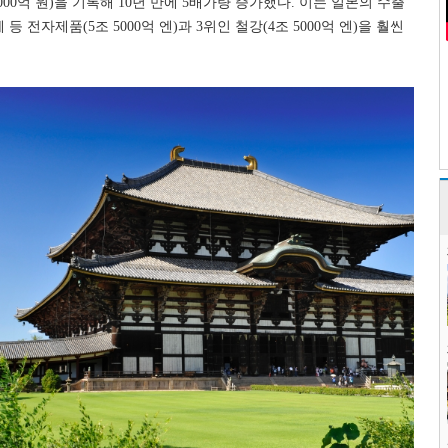
000
억 원
)
을 기록해
10
년 만에
5
배가량 증가했다
.
이는 일본의 수출
체 등 전자제품
(5
조
5000
억 엔
)
과
3
위인 철강
(4
조
5000
억 엔
)
을 훨씬