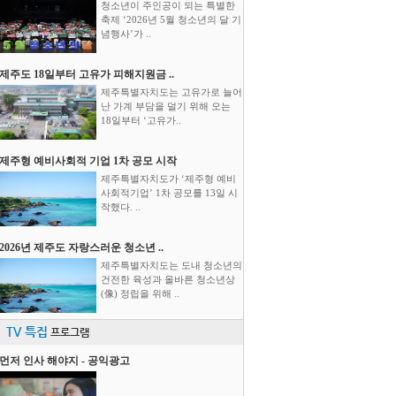
청소년이 주인공이 되는 특별한
축제 ‘2026년 5월 청소년의 달 기
념행사’가 ..
제주도 18일부터 고유가 피해지원금 ..
제주특별자치도는 고유가로 늘어
난 가계 부담을 덜기 위해 오는
18일부터 ‘고유가..
제주형 예비사회적 기업 1차 공모 시작
제주특별자치도가 ‘제주형 예비
사회적기업’ 1차 공모를 13일 시
작했다. ..
2026년 제주도 자랑스러운 청소년 ..
제주특별자치도는 도내 청소년의
건전한 육성과 올바른 청소년상
(像) 정립을 위해 ..
TV 특집
프로그램
먼저 인사 해야지 - 공익광고