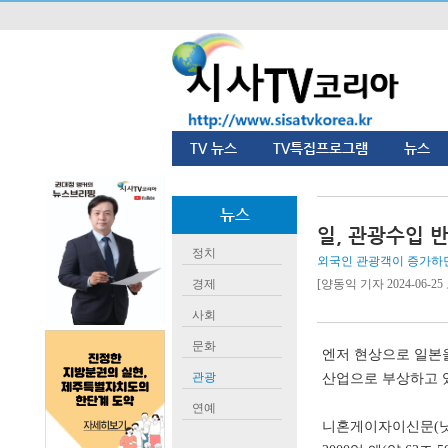
TV 뉴스
TV특집프로그램
뉴스
뉴스
일, 관광수입 
정치
외국인 관광객이 증가하면
경제
[양동익 기자 2024-06-25 오
사회
문화
엔저 현상으로 일본
관광
산업으로 부상하고 
연예
니혼게이자이신문
(