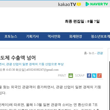
최종 편집일 : 8월 7일
포토뉴스
기획기사
역사만화
화제현장
청소년보호계
홈- 뉴스 -
관광
반도체 수출액 넘어
서, 관광 산업이 일본 경제의 기둥 산업으로 부상
후 4:43:30 화요일] a01024100247@gmail.com
PRINT :
SCRAP :
을 찾는 외국인 관광객이 증가하면서
,
관광 산업이 일본 경제의 기둥
있다
.
닛케이
)
에 따르면
,
올해
1-3
월 일본 관광객 소비는 연 환산으로
7
조