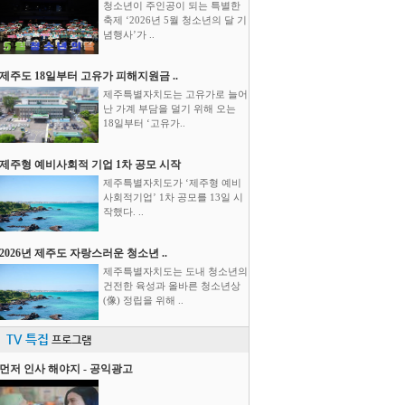
청소년이 주인공이 되는 특별한
축제 ‘2026년 5월 청소년의 달 기
념행사’가 ..
제주도 18일부터 고유가 피해지원금 ..
제주특별자치도는 고유가로 늘어
난 가계 부담을 덜기 위해 오는
18일부터 ‘고유가..
제주형 예비사회적 기업 1차 공모 시작
제주특별자치도가 ‘제주형 예비
사회적기업’ 1차 공모를 13일 시
작했다. ..
2026년 제주도 자랑스러운 청소년 ..
제주특별자치도는 도내 청소년의
건전한 육성과 올바른 청소년상
(像) 정립을 위해 ..
TV 특집
프로그램
먼저 인사 해야지 - 공익광고