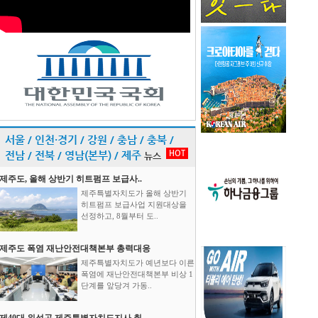
서울 / 인천·경기 / 강원 / 충남 / 충북 /
HOT
전남 / 전북 / 영남(본부) / 제주
뉴스
제주도, 올해 상반기 히트펌프 보급사..
제주특별자치도가 올해 상반기
히트펌프 보급사업 지원대상을
선정하고, 8월부터 도..
제주도 폭염 재난안전대책본부 총력대응
제주특별자치도가 예년보다 이른
폭염에 재난안전대책본부 비상 1
단계를 앞당겨 가동..
제40대 위성곤 제주특별자치도지사 취..