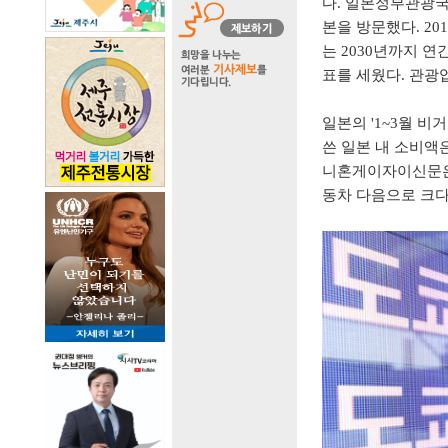
다. 일본정부관광국에
본을 방문했다. 20
는 2030년까지 연
표를 세웠다. 관광
일본의 '1~3월 비
쓴 일본 내 소비액은
니혼게이자이신문은
동차 다음으로 크다