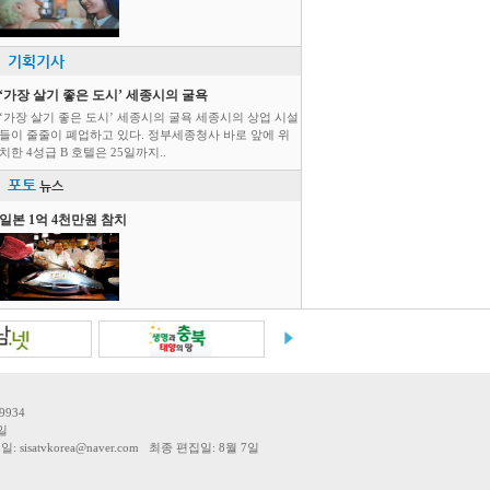
기획기사
‘가장 살기 좋은 도시’ 세종시의 굴욕
‘가장 살기 좋은 도시’ 세종시의 굴욕 세종시의 상업 시설
들이 줄줄이 폐업하고 있다. 정부세종청사 바로 앞에 위
치한 4성급 B 호텔은 25일까지..
포토
뉴스
일본 1억 4천만원 참치
9934
일
tvkorea@naver.com 최종 편집일: 8월 7일