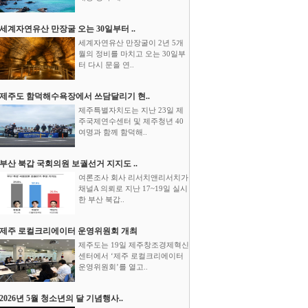
세계자연유산 만장굴 오는 30일부터 ..
세계자연유산 만장굴이 2년 5개
월의 정비를 마치고 오는 30일부
터 다시 문을 연..
제주도 함덕해수욕장에서 쓰담달리기 현..
제주특별자치도는 지난 23일 제
주국제연수센터 및 제주청년 40
여명과 함께 함덕해..
부산 북갑 국회의원 보궐선거 지지도 ..
여론조사 회사 리서치앤리서치가
채널A 의뢰로 지난 17~19일 실시
한 부산 북갑..
제주 로컬크리에이터 운영위원회 개최
제주도는 19일 제주창조경제혁신
센터에서 ‘제주 로컬크리에이터
운영위원회’를 열고..
2026년 5월 청소년의 달 기념행사..