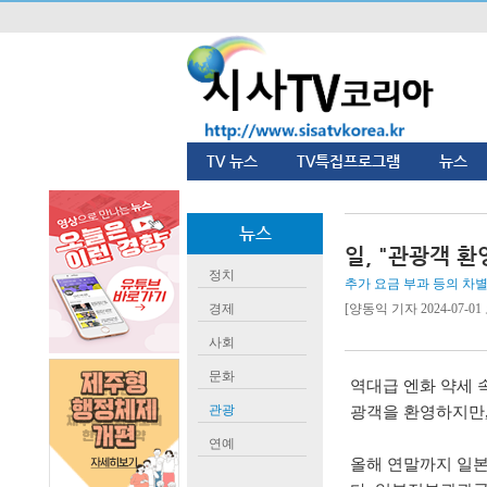
TV 뉴스
TV특집프로그램
뉴스
뉴스
일, "관광객 환
정치
추가 요금 부과 등의 차
경제
[양동익 기자 2024-07-01 오
사회
문화
역대급 엔화 약세 
관광
광객을 환영하지만,
연예
올해 연말까지 일본