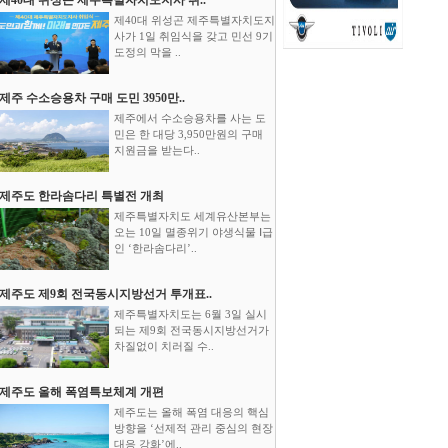
제40대 위성곤 제주특별자치도지
사가 1일 취임식을 갖고 민선 9기
도정의 막을 ..
제주 수소승용차 구매 도민 3950만..
제주에서 수소승용차를 사는 도
민은 한 대당 3,950만원의 구매
지원금을 받는다..
제주도 한라솜다리 특별전 개최
제주특별자치도 세계유산본부는
오는 10일 멸종위기 야생식물 Ⅰ급
인 ‘한라솜다리’..
제주도 제9회 전국동시지방선거 투개표..
제주특별자치도는 6월 3일 실시
되는 제9회 전국동시지방선거가
차질없이 치러질 수..
제주도 올해 폭염특보체계 개편
제주도는 올해 폭염 대응의 핵심
방향을 ‘선제적 관리 중심의 현장
대응 강화’에..