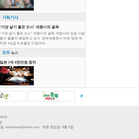
기획기사
‘가장 살기 좋은 도시’ 세종시의 굴욕
‘가장 살기 좋은 도시’ 세종시의 굴욕 세종시의 상업 시설
들이 줄줄이 폐업하고 있다. 정부세종청사 바로 앞에 위
치한 4성급 B 호텔은 25일까지..
포토
뉴스
일본 1억 4천만원 참치
9934
일
tvkorea@naver.com 최종 편집일: 8월 9일