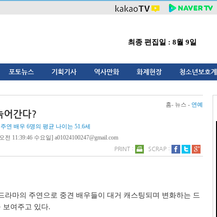
최종 편집일 : 8월 9일
포토뉴스
기획기사
역사만화
화제현장
청소년보호계
홈- 뉴스 -
연예
늙어간다?
주연 배우 6명의 평균 나이는 51.6세
전 11:39:46 수요일] a01024100247@gmail.com
PRINT :
SCRAP :
 드라마의 주연으로 중견 배우들이 대거 캐스팅되며 변화하는 드
 보여주고 있다.