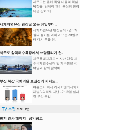
제주도는 올해 폭염 대응의 핵심
방향을 ‘선제적 관리 중심의 현장
대응 강화’에..
세계자연유산 만장굴 오는 30일부터 ..
세계자연유산 만장굴이 2년 5개
월의 정비를 마치고 오는 30일부
터 다시 문을 연..
제주도 함덕해수욕장에서 쓰담달리기 현..
제주특별자치도는 지난 23일 제
주국제연수센터 및 제주청년 40
여명과 함께 함덕해..
부산 북갑 국회의원 보궐선거 지지도 ..
여론조사 회사 리서치앤리서치가
채널A 의뢰로 지난 17~19일 실시
한 부산 북갑..
TV 특집
프로그램
먼저 인사 해야지 - 공익광고