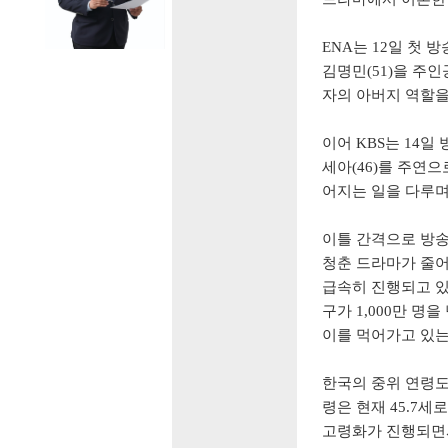
ENA는 12일 첫 
김명민(51)을 주
자의 아버지 역할을
이어 KBS는 14일
세아(46)를 주연
어지는 일을 다루며
이틀 간격으로 방송을
청춘 드라마가 줄어
급속히 진행되고 있
구가 1,000만 명
이를 먹어가고 있는
한국의 중위 연령도
령은 현재 45.7세
고령화가 진행되면서