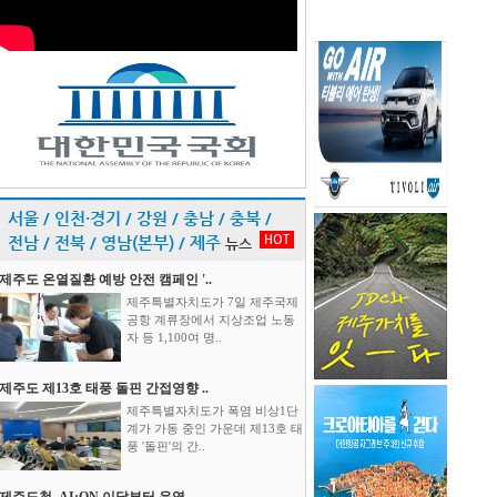
서울 / 인천·경기 / 강원 / 충남 / 충북 /
HOT
전남 / 전북 / 영남(본부) / 제주
뉴스
제주도 온열질환 예방 안전 캠페인 '..
제주특별자치도가 7일 제주국제
공항 계류장에서 지상조업 노동
자 등 1,100여 명..
제주도 제13호 태풍 돌핀 간접영향 ..
제주특별자치도가 폭염 비상1단
계가 가동 중인 가운데 제13호 태
풍 '돌핀'의 간..
제주도청, AI:ON 이달부터 운영