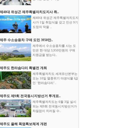
제40대 위성곤 제주특별자치도지사 취..
제40대 위성곤 제주특별자치도지
사가 1일 취임식을 갖고 민선 9기
도정의 막을 ..
제주 수소승용차 구매 도민 3950만..
제주에서 수소승용차를 사는 도
민은 한 대당 3,950만원의 구매
지원금을 받는다..
제주도 한라솜다리 특별전 개최
제주특별자치도 세계유산본부는
오는 10일 멸종위기 야생식물 Ⅰ급
인 ‘한라솜다리’..
제주도 제9회 전국동시지방선거 투개표..
제주특별자치도는 6월 3일 실시
되는 제9회 전국동시지방선거가
차질없이 치러질 수..
제주도 올해 폭염특보체계 개편