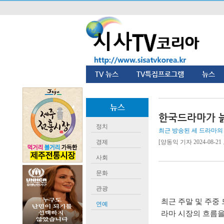
TV 뉴스
TV특집프로그램
뉴스
뉴스
한국드라마가 
정치
최근 방송된 세 드라마의 
경제
[양동익 기자 2024-08-21 오
사회
문화
관광
최근 주말 및 주중
연예
라마 시장의 흐름을