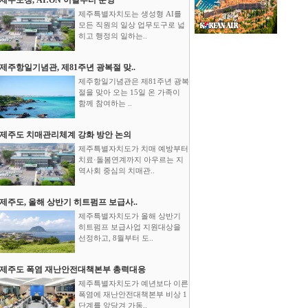
제주특별자치도는 생성형 AI를
모든 직원의 일상 업무도구로 넓
히고 행정의 일하는..
제주항일기념관, 제81주년 광복절 맞..
제주항일기념관은 제81주년 광복
절을 맞아 오는 15일 온 가족이
함께 참여하는 ..
제주도 치매관리체계 강화 방안 논의
제주특별자치도가 치매 예방부터
치료·돌봄연계까지 아우르는 지
역사회 중심의 치매관..
제주도, 올해 상반기 히트펌프 보급사..
제주특별자치도가 올해 상반기
히트펌프 보급사업 지원대상을
선정하고, 8월부터 도..
제주도 폭염 재난안전대책본부 총력대응
제주특별자치도가 예년보다 이른
폭염에 재난안전대책본부 비상 1
단계를 앞당겨 가동..