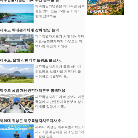
제주항일기념관은 제81주년 광복
절을 맞아 오는 15일 온 가족이
함께 참여하는 ..
제주도 치매관리체계 강화 방안 논의
제주특별자치도가 치매 예방부터
치료·돌봄연계까지 아우르는 지
역사회 중심의 치매관..
제주도, 올해 상반기 히트펌프 보급사..
제주특별자치도가 올해 상반기
히트펌프 보급사업 지원대상을
선정하고, 8월부터 도..
제주도 폭염 재난안전대책본부 총력대응
제주특별자치도가 예년보다 이른
폭염에 재난안전대책본부 비상 1
단계를 앞당겨 가동..
제40대 위성곤 제주특별자치도지사 취..
제40대 위성곤 제주특별자치도지
사가 1일 취임식을 갖고 민선 9기
도정의 막을 ..