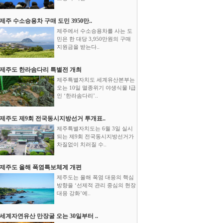
제주 수소승용차 구매 도민 3950만..
제주에서 수소승용차를 사는 도
민은 한 대당 3,950만원의 구매
지원금을 받는다..
제주도 한라솜다리 특별전 개최
제주특별자치도 세계유산본부는
오는 10일 멸종위기 야생식물 Ⅰ급
인 ‘한라솜다리’..
제주도 제9회 전국동시지방선거 투개표..
제주특별자치도는 6월 3일 실시
되는 제9회 전국동시지방선거가
차질없이 치러질 수..
제주도 올해 폭염특보체계 개편
제주도는 올해 폭염 대응의 핵심
방향을 ‘선제적 관리 중심의 현장
대응 강화’에..
세계자연유산 만장굴 오는 30일부터 ..