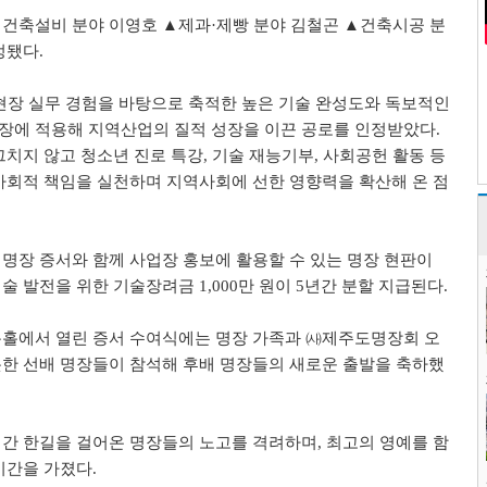
▲
건축설비 분야 이영호
▲
제과
·
제빵 분야 김철곤
▲
건축시공 분
정됐다
.
현장 실무 경험을 바탕으로 축적한 높은 기술 완성도와 독보적인
장에 적용해 지역산업의 질적 성장을 이끈 공로를 인정받았다
.
그치지 않고 청소년 진로 특강
,
기술 재능기부
,
사회공헌 활동 등
사회적 책임을 실천하며 지역사회에 선한 영향력을 확산해 온 점
명장 증서와 함께 사업장 홍보에 활용할 수 있는 명장 현판이
술 발전을 위한 기술장려금
1,000
만 원이
5
년간 분할 지급된다
.
록홀에서 열린 증서 수여식에는 명장 가족과
㈔
제주도명장회 오
한 선배 명장들이 참석해 후배 명장들의 새로운 출발을 축하했
시간 한길을 걸어온 명장들의 노고를 격려하며
,
최고의 영예를 함
시간을 가졌다
.