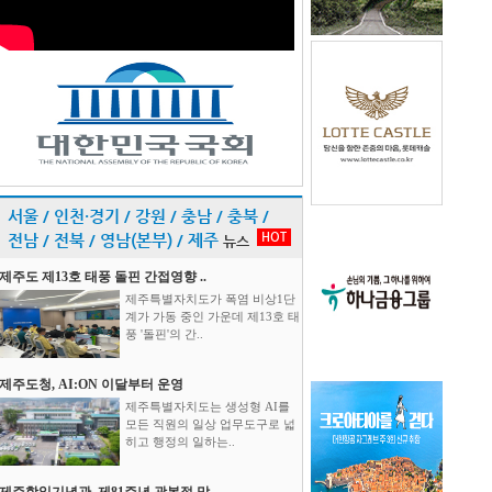
서울 / 인천·경기 / 강원 / 충남 / 충북 /
HOT
전남 / 전북 / 영남(본부) / 제주
뉴스
제주도 제13호 태풍 돌핀 간접영향 ..
제주특별자치도가 폭염 비상1단
계가 가동 중인 가운데 제13호 태
풍 '돌핀'의 간..
제주도청, AI:ON 이달부터 운영
제주특별자치도는 생성형 AI를
모든 직원의 일상 업무도구로 넓
히고 행정의 일하는..
제주항일기념관, 제81주년 광복절 맞..