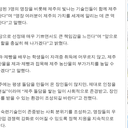
정된
3
명의 명장을 비롯해 제주의 빛나는 기술인들이 함께 제주
란다
”
며
“
명장 여러분이 제주의 가치를 세계에 알리는 데 큰 역
한다
”
고 말했다
.
장으로 선정돼 매우 기쁘면서도 큰 책임감을 느낀다
”
며
“
앞으로
역할을 충실히 해 나가겠다
”
고 밝혔다
.
과
·
제빵을 배우는 학생들이 자격증 취득에 머무르지 않고
,
제주
산물을 제과
·
제빵과 접목해 제주 농산물의 부가가치를 높일 수
하겠다
”
고 말했다
.
주에는 평생 돌담을 만들어 온 장인들이 많지만
,
제대로 인정을
현실
”
이라며
“
제주 돌담을 쌓는 일이 사회적으로 존경받고
,
장인
를 받을 수 있는 환경이 조성되길 바란다
”
고 전했다
.
 숙련기술인이 존중받는 사회 분위기를 조성하고
,
명장들의 우
산업 경쟁력 강화로 이어질 수 있도록 정책 지원을 지속적으로
이다
.