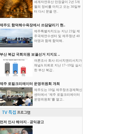
세계자연유산 만장굴이 2년 5개
월의 정비를 마치고 오는 30일부
터 다시 문을 연..
제주도 함덕해수욕장에서 쓰담달리기 현..
제주특별자치도는 지난 23일 제
주국제연수센터 및 제주청년 40
여명과 함께 함덕해..
부산 북갑 국회의원 보궐선거 지지도 ..
여론조사 회사 리서치앤리서치가
채널A 의뢰로 지난 17~19일 실시
한 부산 북갑..
제주 로컬크리에이터 운영위원회 개최
제주도는 19일 제주창조경제혁신
센터에서 ‘제주 로컬크리에이터
운영위원회’를 열고..
TV 특집
프로그램
먼저 인사 해야지 - 공익광고