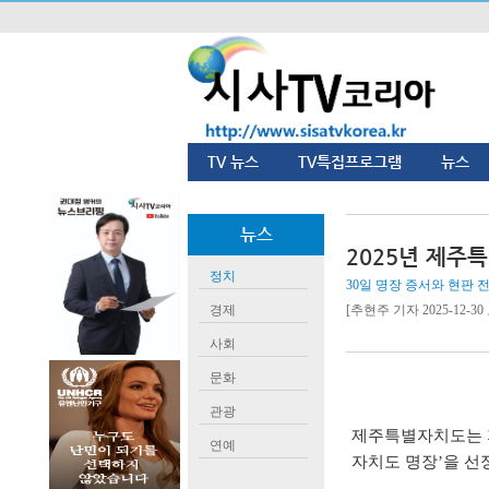
TV 뉴스
TV특집프로그램
뉴스
뉴스
2025년 제주
정치
30일 명장 증서와 현판 
경제
[추현주 기자 2025-12-30 
사회
문화
관광
제주특별자치도는 
연예
자치도 명장
’
을 선