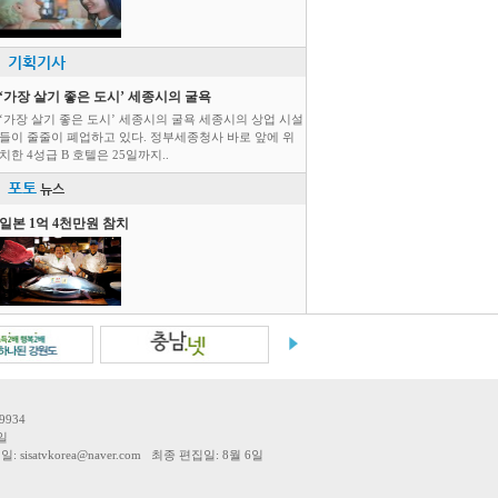
기획기사
‘가장 살기 좋은 도시’ 세종시의 굴욕
‘가장 살기 좋은 도시’ 세종시의 굴욕 세종시의 상업 시설
들이 줄줄이 폐업하고 있다. 정부세종청사 바로 앞에 위
치한 4성급 B 호텔은 25일까지..
포토
뉴스
일본 1억 4천만원 참치
9934
일
tvkorea@naver.com 최종 편집일: 8월 6일