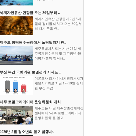
세계자연유산 만장굴 오는 30일부터 ..
세계자연유산 만장굴이 2년 5개
월의 정비를 마치고 오는 30일부
터 다시 문을 연..
제주도 함덕해수욕장에서 쓰담달리기 현..
제주특별자치도는 지난 23일 제
주국제연수센터 및 제주청년 40
여명과 함께 함덕해..
부산 북갑 국회의원 보궐선거 지지도 ..
여론조사 회사 리서치앤리서치가
채널A 의뢰로 지난 17~19일 실시
한 부산 북갑..
제주 로컬크리에이터 운영위원회 개최
제주도는 19일 제주창조경제혁신
센터에서 ‘제주 로컬크리에이터
운영위원회’를 열고..
2026년 5월 청소년의 달 기념행사..