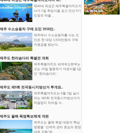
제40대 위성곤 제주특별자치도지
사가 1일 취임식을 갖고 민선 9기
도정의 막을 ..
제주 수소승용차 구매 도민 3950만..
제주에서 수소승용차를 사는 도
민은 한 대당 3,950만원의 구매
지원금을 받는다..
제주도 한라솜다리 특별전 개최
제주특별자치도 세계유산본부는
오는 10일 멸종위기 야생식물 Ⅰ급
인 ‘한라솜다리’..
제주도 제9회 전국동시지방선거 투개표..
제주특별자치도는 6월 3일 실시
되는 제9회 전국동시지방선거가
차질없이 치러질 수..
제주도 올해 폭염특보체계 개편
제주도는 올해 폭염 대응의 핵심
방향을 ‘선제적 관리 중심의 현장
대응 강화’에..