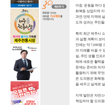
아침 운동을 하다 
화북동 상업지역 지
과연 언제 지역에 
도와 성과는 주민들
특히 최근 제주시 
과 실행 계획이 보이
안에는 약 7,000
의 미래를 바꿀 수 
설, 주민 생활 인
체에 새로운 활력을 
문제는 준비와 의지
활용하기 위해 무엇
온 도의원은 화북동
을 세우고 실제로 
지역 발전은 자연스
책임져야 할 도의원