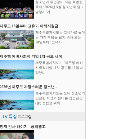
청소년이 주인공이 되는 특별한
축제 ‘2026년 5월 청소년의 달 기
념행사’가 ..
제주도 18일부터 고유가 피해지원금 ..
제주특별자치도는 고유가로 늘어
난 가계 부담을 덜기 위해 오는
18일부터 ‘고유가..
제주형 예비사회적 기업 1차 공모 시작
제주특별자치도가 ‘제주형 예비
사회적기업’ 1차 공모를 13일 시
작했다. ..
2026년 제주도 자랑스러운 청소년 ..
제주특별자치도는 도내 청소년의
건전한 육성과 올바른 청소년상
(像) 정립을 위해 ..
TV 특집
프로그램
먼저 인사 해야지 - 공익광고