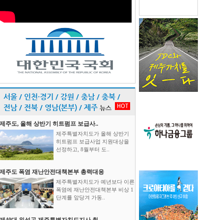
서울 / 인천·경기 / 강원 / 충남 / 충북 /
HOT
전남 / 전북 / 영남(본부) / 제주
뉴스
제주도, 올해 상반기 히트펌프 보급사..
제주특별자치도가 올해 상반기
히트펌프 보급사업 지원대상을
선정하고, 8월부터 도..
제주도 폭염 재난안전대책본부 총력대응
제주특별자치도가 예년보다 이른
폭염에 재난안전대책본부 비상 1
단계를 앞당겨 가동..
제40대 위성곤 제주특별자치도지사 취..