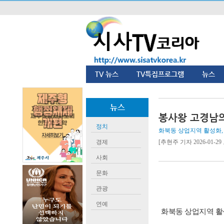
TV 뉴스
TV특집프로그램
뉴스
뉴스
봉사왕 고경남의
정치
화북동 상업지역 활성화,
경제
[추현주 기자 2026-01-29 
사회
문화
관광
연예
화북동 상업지역 활