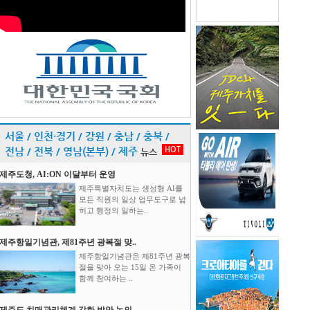
서울 / 인천·경기 / 강원 / 충남 / 충북 /
HOT
전남 / 전북 / 영남(본부) / 제주
뉴스
제주도청, AI:ON 이달부터 운영
제주특별자치도는 생성형 AI를
모든 직원의 일상 업무도구로 넓
히고 행정의 일하는..
제주항일기념관, 제81주년 광복절 맞..
제주항일기념관은 제81주년 광복
절을 맞아 오는 15일 온 가족이
함께 참여하는 ..
제주도 치매관리체계 강화 방안 논의