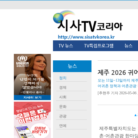
TV 뉴스
TV특집프로그램
뉴스
뉴스
제주 2026 
정치
오는 11일~13일까지 제
어귀촌 정책과 어촌관광 
경제
[추현주 기자 2026-05-06 
사회
문화
▲
관광
연예
제주특별자치도는
촌
·
어촌관광 한마