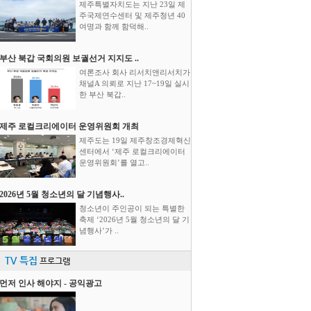
제주특별자치도는 지난 23일 제
주국제연수센터 및 제주청년 40
여명과 함께 함덕해..
부산 북갑 국회의원 보궐선거 지지도 ..
여론조사 회사 리서치앤리서치가
채널A 의뢰로 지난 17~19일 실시
한 부산 북갑..
제주 로컬크리에이터 운영위원회 개최
제주도는 19일 제주창조경제혁신
센터에서 ‘제주 로컬크리에이터
운영위원회’를 열고..
2026년 5월 청소년의 달 기념행사..
청소년이 주인공이 되는 특별한
축제 ‘2026년 5월 청소년의 달 기
념행사’가 ..
TV 특집
프로그램
먼저 인사 해야지 - 공익광고