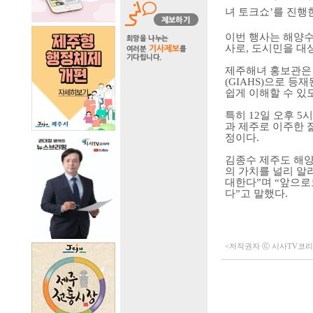
녀 토크쇼
’
를 진행
이번 행사는 해양
사로
,
도시민을 대
제주해녀 홍보관은
(GIAHS)
으로 등재
쉽게 이해할 수 있
특히
12
일 오후
5
시
과 제주로 이주한 
정이다
.
김종수 제주도 해
의 가치를 널리 알
대한다
”
며
“
앞으로
다
”
고 말했다
.
<저작권자 ⓒ 시사TV코리아 (h