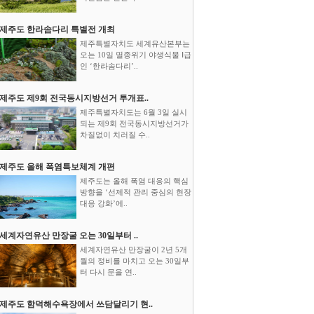
제주도 한라솜다리 특별전 개최
제주특별자치도 세계유산본부는
오는 10일 멸종위기 야생식물 Ⅰ급
인 ‘한라솜다리’..
제주도 제9회 전국동시지방선거 투개표..
제주특별자치도는 6월 3일 실시
되는 제9회 전국동시지방선거가
차질없이 치러질 수..
제주도 올해 폭염특보체계 개편
제주도는 올해 폭염 대응의 핵심
방향을 ‘선제적 관리 중심의 현장
대응 강화’에..
세계자연유산 만장굴 오는 30일부터 ..
세계자연유산 만장굴이 2년 5개
월의 정비를 마치고 오는 30일부
터 다시 문을 연..
제주도 함덕해수욕장에서 쓰담달리기 현..