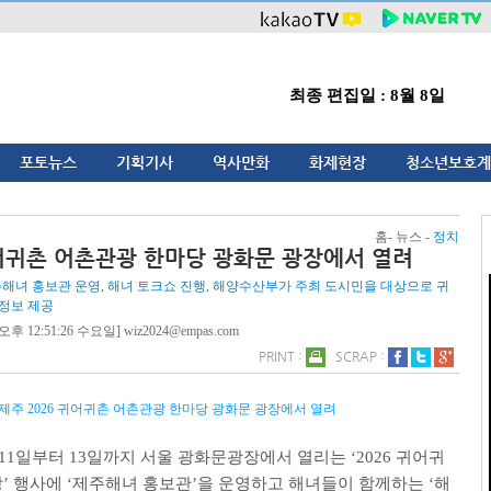
최종 편집일 : 8월 8일
포토뉴스
기획기사
역사만화
화제현장
청소년보호계
홈- 뉴스 -
정치
귀어귀촌 어촌관광 한마당 광화문 광장에서 열려
주해녀 홍보관 운영, 해녀 토크쇼 진행, 해양수산부가 주최 도시민을 대상으로 귀
정보 제공
오후 12:51:26 수요일] wiz2024@empas.com
PRINT :
SCRAP :
제주 2026 귀어귀촌 어촌관광 한마당 광화문 광장에서 열려
11
일부터
13
일까지 서울 광화문광장에서 열리는
‘2026
귀어귀
당
’
행사에
‘
제주해녀 홍보관
’
을 운영하고 해녀들이 함께하는
‘
해