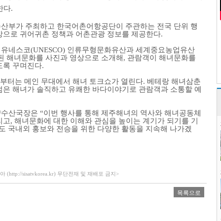
한다
.
수산부가 주최하고 한국어촌어항공단이 주관하는 전국 단위 행
상으로 귀어귀촌 정책과 어촌관광 정보를 제공한다
.
 유네스코
(UNESCO)
인류무형문화유산과 세계중요농업유산
된 해녀문화를 사진과 영상으로 소개해
,
관람객이 해녀문화를
도록 꾸며진다
.
부터는 메인 무대에서 해녀 토크쇼가 열린다
.
베테랑 해녀삼춘
젊은 해녀가 솔직하고 유쾌한 바다이야기로 관람객과 소통할 예
양수산국장은
“
이번 행사를 통해 제주해녀의 역사와 해녀공동체
리고
,
해녀문화에 대한 이해와 관심을 높이는 계기가 되기를 기
도 국내외 홍보와 전승을 위한 다양한 활동을 지속해 나가겠
ttp://sisatvkorea.kr) 무단전재 및 재배포 금지>
목록으로