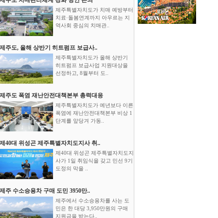
제주특별자치도가 치매 예방부터
치료·돌봄연계까지 아우르는 지
역사회 중심의 치매관..
제주도, 올해 상반기 히트펌프 보급사..
제주특별자치도가 올해 상반기
히트펌프 보급사업 지원대상을
선정하고, 8월부터 도..
제주도 폭염 재난안전대책본부 총력대응
제주특별자치도가 예년보다 이른
폭염에 재난안전대책본부 비상 1
단계를 앞당겨 가동..
제40대 위성곤 제주특별자치도지사 취..
제40대 위성곤 제주특별자치도지
사가 1일 취임식을 갖고 민선 9기
도정의 막을 ..
제주 수소승용차 구매 도민 3950만..
제주에서 수소승용차를 사는 도
민은 한 대당 3,950만원의 구매
지원금을 받는다..