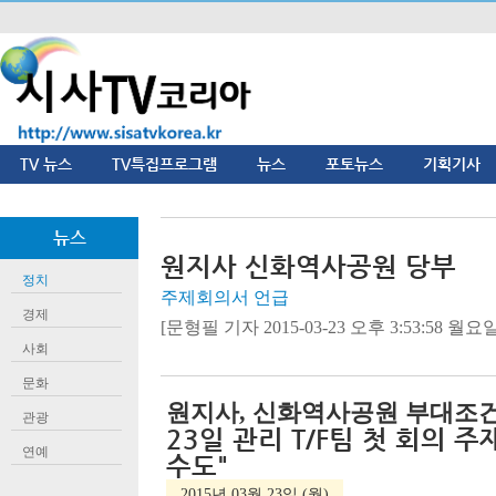
TV 뉴스
TV특집프로그램
뉴스
포토뉴스
기획기사
뉴스
원지사 신화역사공원 당부
정치
주제회의서 언급
경제
[문형필 기자 2015-03-23 오후 3:53:58 월요일
사회
문화
원지사, 신화역사공원 부대조건
관광
23일 관리 T/F팀 첫 회의 
연예
수도"
2015년 03월 23일 (월)