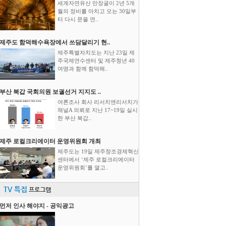
세계자연유산 만장굴이 2년 5개
월의 정비를 마치고 오는 30일부
터 다시 문을 연..
제주도 함덕해수욕장에서 쓰담달리기 현..
제주특별자치도는 지난 23일 제
주국제연수센터 및 제주청년 40
여명과 함께 함덕해..
부산 북갑 국회의원 보궐선거 지지도 ..
여론조사 회사 리서치앤리서치가
채널A 의뢰로 지난 17~19일 실시
한 부산 북갑..
제주 로컬크리에이터 운영위원회 개최
제주도는 19일 제주창조경제혁신
센터에서 ‘제주 로컬크리에이터
운영위원회’를 열고..
TV 특집
프로그램
먼저 인사 해야지 - 공익광고