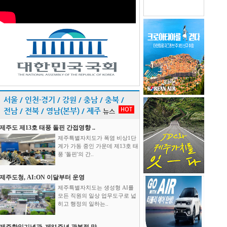
서울 / 인천·경기 / 강원 / 충남 / 충북 /
HOT
전남 / 전북 / 영남(본부) / 제주
뉴스
제주도 제13호 태풍 돌핀 간접영향 ..
제주특별자치도가 폭염 비상1단
계가 가동 중인 가운데 제13호 태
풍 '돌핀'의 간..
제주도청, AI:ON 이달부터 운영
제주특별자치도는 생성형 AI를
모든 직원의 일상 업무도구로 넓
히고 행정의 일하는..
제주항일기념관, 제81주년 광복절 맞..