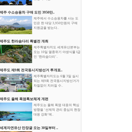
제주 수소승용차 구매 도민 3950만..
제주에서 수소승용차를 사는 도
민은 한 대당 3,950만원의 구매
지원금을 받는다..
제주도 한라솜다리 특별전 개최
제주특별자치도 세계유산본부는
오는 10일 멸종위기 야생식물 Ⅰ급
인 ‘한라솜다리’..
제주도 제9회 전국동시지방선거 투개표..
제주특별자치도는 6월 3일 실시
되는 제9회 전국동시지방선거가
차질없이 치러질 수..
제주도 올해 폭염특보체계 개편
제주도는 올해 폭염 대응의 핵심
방향을 ‘선제적 관리 중심의 현장
대응 강화’에..
세계자연유산 만장굴 오는 30일부터 ..