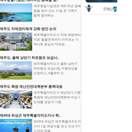
제주항일기념관은 제81주년 광복
절을 맞아 오는 15일 온 가족이
함께 참여하는 ..
제주도 치매관리체계 강화 방안 논의
제주특별자치도가 치매 예방부터
치료·돌봄연계까지 아우르는 지
역사회 중심의 치매관..
제주도, 올해 상반기 히트펌프 보급사..
제주특별자치도가 올해 상반기
히트펌프 보급사업 지원대상을
선정하고, 8월부터 도..
제주도 폭염 재난안전대책본부 총력대응
제주특별자치도가 예년보다 이른
폭염에 재난안전대책본부 비상 1
단계를 앞당겨 가동..
제40대 위성곤 제주특별자치도지사 취..
제40대 위성곤 제주특별자치도지
사가 1일 취임식을 갖고 민선 9기
도정의 막을 ..