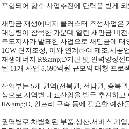
포함되어 향후 사업추진에 탄력을 받게 
새만금 재생에너지 클러스터 조성사업은
대통령이 참석한 가운데 열린 새만금 비
북도지사가 발표한 사업으로 새만금에 
1GW
단지조성
,
이와 연계하여 제조.
시공업
재생에너지
R&amp;D
기관 및 인력양성센
된
11
개 사업
5,690
억원 규모의 대형 프로
산업부는
5
개 권역
(
전북권
,
전남권
,
충북권
상으로 지역별 대표산업을 발굴 추진하고
R&amp;D,
인프라 구축 등에 필요한 예산
권역별로 차별화된 부품
.
생산
.
서비스 기업