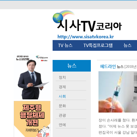
TV 뉴스
TV특집프로그램
뉴스
뉴스
헤드라인
뉴스
[2018년
정치
경제
사회
문화
관광
장이 손사래를 쳤다. 환
연예
졌다. “어제 뉴스 못 
편집국이 서울 강남 일대