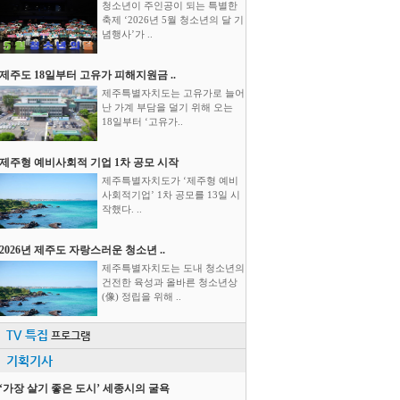
청소년이 주인공이 되는 특별한
축제 ‘2026년 5월 청소년의 달 기
념행사’가 ..
제주도 18일부터 고유가 피해지원금 ..
제주특별자치도는 고유가로 늘어
난 가계 부담을 덜기 위해 오는
18일부터 ‘고유가..
제주형 예비사회적 기업 1차 공모 시작
제주특별자치도가 ‘제주형 예비
사회적기업’ 1차 공모를 13일 시
작했다. ..
2026년 제주도 자랑스러운 청소년 ..
제주특별자치도는 도내 청소년의
건전한 육성과 올바른 청소년상
(像) 정립을 위해 ..
TV 특집
프로그램
기획기사
‘가장 살기 좋은 도시’ 세종시의 굴욕