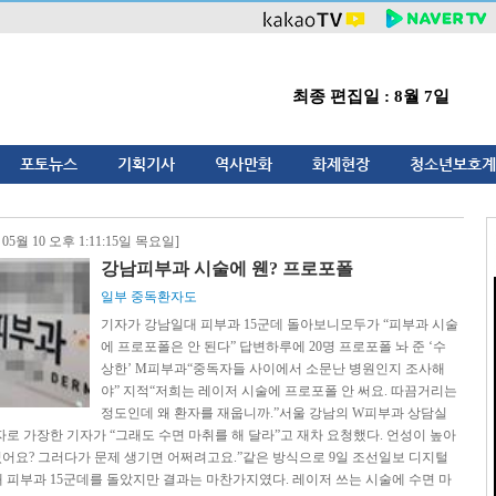
최종 편집일 : 8월 7일
포토뉴스
기획기사
역사만화
화제현장
청소년보호계
 05월 10 오후 1:11:15일 목요일]
강남피부과 시술에 웬? 프로포폴
일부 중독환자도
기자가 강남일대 피부과 15군데 돌아보니모두가 “피부과 시술
에 프로포폴은 안 된다” 답변하루에 20명 프로포폴 놔 준 ‘수
상한’ M피부과“중독자들 사이에서 소문난 병원인지 조사해
야” 지적“저희는 레이저 시술에 프로포폴 안 써요. 따끔거리는
정도인데 왜 환자를 재웁니까.”서울 강남의 W피부과 상담실
자로 가장한 기자가 “그래도 수면 마취를 해 달라”고 재차 요청했다. 언성이 높아
보셨어요? 그러다가 문제 생기면 어쩌려고요.”같은 방식으로 9일 조선일보 디지털
 피부과 15군데를 돌았지만 결과는 마찬가지였다. 레이저 쓰는 시술에 수면 마