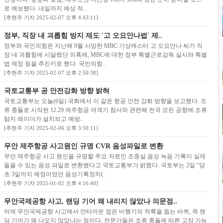
로 예보됐다. 내일까지 예상 적..
[추현주 기자 2025-02-07 오후 4:43:11]
정부, 직장 내 괴롭힘 방지 제도 '고 오요안나법' 제..
정부와 국민의힘은 지난해 9월 사망한 MBC 기상캐스터 고 오요안나 씨가 직
장 내 괴롭힘에 시달렸단 의혹에, MBC에 대한 정부 특별근로감독 실시와 특별
법 제정 등을 추진키로 했다. 국민의힘..
[추현주 기자 2025-02-07 오후 2:50:38]
국토교통부 공 안전강화 방향 밝혀
국토교통부는 오늘(6일) 국회에서 이 같은 항공 안전 강화 방향을 보고했다. 조
류 충돌로 시작된 12.29 제주항공 여객기 참사와 관련해 전국 모든 공항에 조류
탐지 레이더가 설치되고 예방..
[추현주 기자 2025-02-06 오후 3:50:11]
무안 제주항공 사고원인 규명 CVR 음성파일로 변환
무안 제주항공 사고 원인을 규명할 주요 자료인 조종실 음성 녹음 기록이 실제
들을 수 있는 음성 파일로 변환됐다고 국토교통부가 밝혔다. 국토부는 2일 “당
초 3일까지 예정이었던 음성기록장치(..
[추현주 기자 2025-01-02 오후 4:16:40]
무안국제공항 사고, 랜딩 기어 왜 내리지 않았나 의문점..
어제 무안국제공항 사고에서 안타까운 점은 비행기의 착륙을 돕는 바퀴, 즉 랜
딩 기어가 왜 나오지 않았냐는 점이다. 전문가들은 조류 충돌에 따른 고장 가능