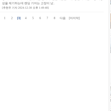
성을 제기하는데 랜딩 기어는 고장이 났..
[추현주 기자 2024-12-30 오후 1:49:48]
1
2
[3]
4
5
6
7
8
다음
[마지막]