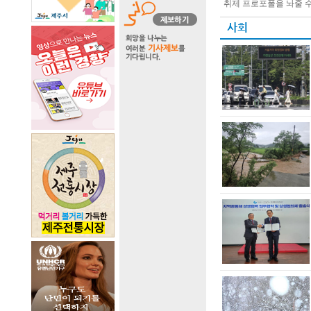
취제 프로포폴을 놔줄 수 
사회