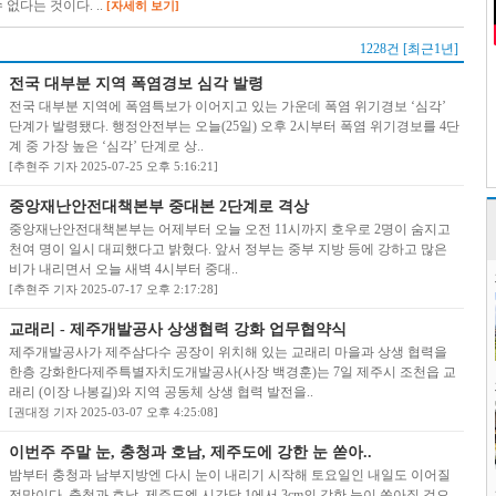
없다는 것이다. ..
[자세히 보기]
1228건 [최근1년]
전국 대부분 지역 폭염경보 심각 발령
전국 대부분 지역에 폭염특보가 이어지고 있는 가운데 폭염 위기경보 ‘심각’
단계가 발령됐다. 행정안전부는 오늘(25일) 오후 2시부터 폭염 위기경보를 4단
계 중 가장 높은 ‘심각’ 단계로 상..
[추현주 기자 2025-07-25 오후 5:16:21]
중앙재난안전대책본부 중대본 2단계로 격상
중앙재난안전대책본부는 어제부터 오늘 오전 11시까지 호우로 2명이 숨지고
천여 명이 일시 대피했다고 밝혔다. 앞서 정부는 중부 지방 등에 강하고 많은
비가 내리면서 오늘 새벽 4시부터 중대..
[추현주 기자 2025-07-17 오후 2:17:28]
교래리 - 제주개발공사 상생협력 강화 업무협약식
제주개발공사가 제주삼다수 공장이 위치해 있는 교래리 마을과 상생 협력을
한층 강화한다제주특별자치도개발공사(사장 백경훈)는 7일 제주시 조천읍 교
래리 (이장 나봉길)와 지역 공동체 상생 협력 발전을..
[권대정 기자 2025-03-07 오후 4:25:08]
이번주 주말 눈, 충청과 호남, 제주도에 강한 눈 쏟아..
밤부터 충청과 남부지방엔 다시 눈이 내리기 시작해 토요일인 내일도 이어질
전망이다. 충청과 호남, 제주도엔 시간당 1에서 3cm의 강한 눈이 쏟아질 것으