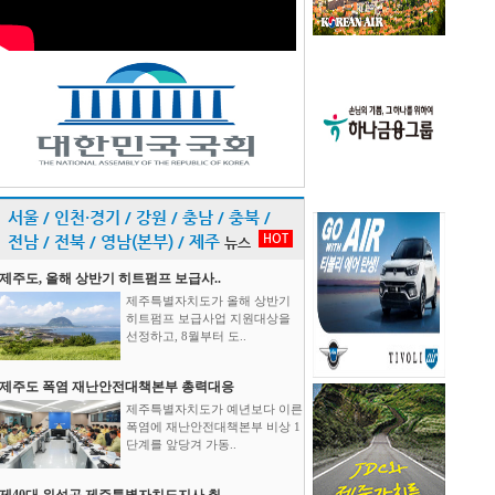
서울 / 인천·경기 / 강원 / 충남 / 충북 /
HOT
전남 / 전북 / 영남(본부) / 제주
뉴스
제주도, 올해 상반기 히트펌프 보급사..
제주특별자치도가 올해 상반기
히트펌프 보급사업 지원대상을
선정하고, 8월부터 도..
제주도 폭염 재난안전대책본부 총력대응
제주특별자치도가 예년보다 이른
폭염에 재난안전대책본부 비상 1
단계를 앞당겨 가동..
제40대 위성곤 제주특별자치도지사 취..