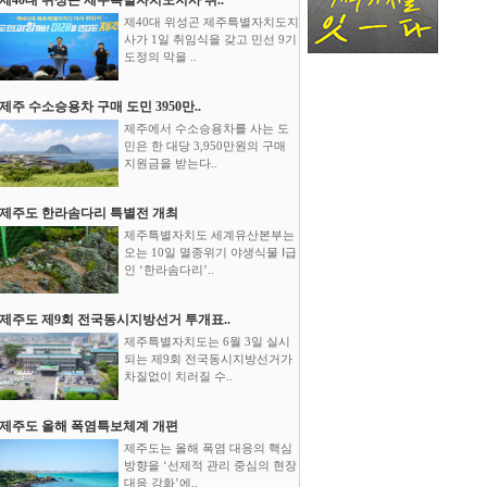
제40대 위성곤 제주특별자치도지
사가 1일 취임식을 갖고 민선 9기
도정의 막을 ..
제주 수소승용차 구매 도민 3950만..
제주에서 수소승용차를 사는 도
민은 한 대당 3,950만원의 구매
지원금을 받는다..
제주도 한라솜다리 특별전 개최
제주특별자치도 세계유산본부는
오는 10일 멸종위기 야생식물 Ⅰ급
인 ‘한라솜다리’..
제주도 제9회 전국동시지방선거 투개표..
제주특별자치도는 6월 3일 실시
되는 제9회 전국동시지방선거가
차질없이 치러질 수..
제주도 올해 폭염특보체계 개편
제주도는 올해 폭염 대응의 핵심
방향을 ‘선제적 관리 중심의 현장
대응 강화’에..