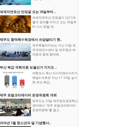
세계자연유산 만장굴 오는 30일부터 ..
세계자연유산 만장굴이 2년 5개
월의 정비를 마치고 오는 30일부
터 다시 문을 연..
제주도 함덕해수욕장에서 쓰담달리기 현..
제주특별자치도는 지난 23일 제
주국제연수센터 및 제주청년 40
여명과 함께 함덕해..
부산 북갑 국회의원 보궐선거 지지도 ..
여론조사 회사 리서치앤리서치가
채널A 의뢰로 지난 17~19일 실시
한 부산 북갑..
제주 로컬크리에이터 운영위원회 개최
제주도는 19일 제주창조경제혁신
센터에서 ‘제주 로컬크리에이터
운영위원회’를 열고..
2026년 5월 청소년의 달 기념행사..