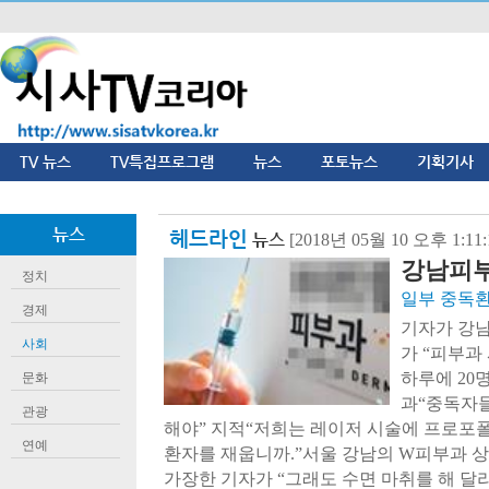
TV 뉴스
TV특집프로그램
뉴스
포토뉴스
기획기사
뉴스
헤드라인
뉴스
[2018년 05월 10 오후 1:1
강남피부
정치
일부 중독
경제
기자가 강남
사회
가 “피부과
하루에 20
문화
과“중독자
관광
해야” 지적“저희는 레이저 시술에 프로포폴
연예
환자를 재웁니까.”서울 강남의 W피부과 
가장한 기자가 “그래도 수면 마취를 해 달