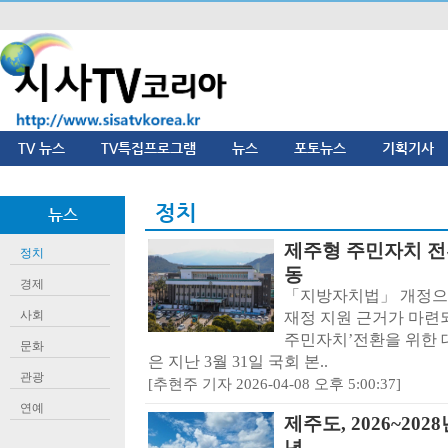
TV 뉴스
TV특집프로그램
뉴스
포토뉴스
기획기사
정치
뉴스
제주형 주민자치 전
정치
동
경제
「지방자치법」 개정으로
사회
재정 지원 근거가 마련
주민자치’전환을 위한 
문화
은 지난 3월 31일 국회 본..
관광
[추현주 기자 2026-04-08 오후 5:00:37]
연예
제주도, 2026~20
년..