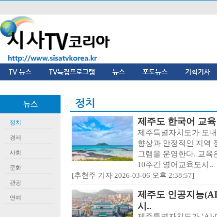
TV 뉴스
TV특집프로그램
뉴스
포토뉴스
기획기사
정치
뉴스
제주도 한국어 교육
정치
제주특별자치도가 도내 
경제
향상과 안정적인 지역 
사회
그램을 운영한다. 교육은
10주간 영어교육도시..
문화
[추현주 기자 2026-03-06 오후 2:38:57]
관광
제주도 인공지능(AI
연예
시..
제주특별자치도가 ‘AI