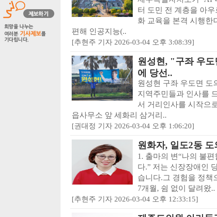
터 도민 전 계층을 아우
화 교육을 본격 시행한다
편해 인공지능(..
[추현주 기자 2026-03-04 오후 3:08:39]
원성현, "구좌 우
에 당선..
원성현 구좌 우도면 도
지역주민들과 인사를 드
서 거리인사를 시작으로
읍사무소 앞 세화리 삼거리..
[권대정 기자 2026-03-04 오후 1:06:20]
원화자, 일도2동 도
1. 출마의 변“나의 불
다.” 저는 신장장애인
습니다.그 경험을 정책
7개월, 쉼 없이 달려왔..
[추현주 기자 2026-03-04 오후 12:33:15]