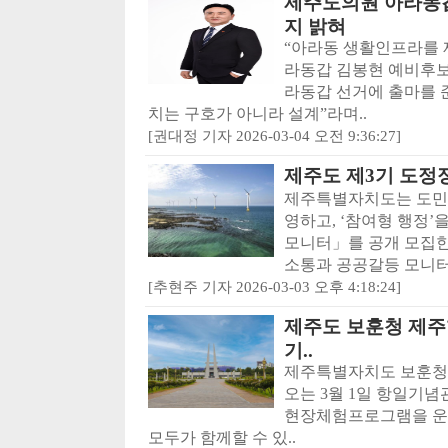
제주도의원 아라동
지 밝혀
“아라동 생활인프라를
라동갑 김봉현 예비후보
라동갑 선거에 출마를 
치는 구호가 아니라 설계”라며..
[권대정 기자 2026-03-04 오전 9:36:27]
제주도 제3기 도정
제주특별자치도는 도민의
영하고, ‘참여형 행정
모니터」를 공개 모집한
소통과 공공갈등 모니터
[추현주 기자 2026-03-03 오후 4:18:24]
제주도 보훈청 제주항
기..
제주특별자치도 보훈청
오는 3월 1일 항일기념
현장체험프로그램을 운영
모두가 함께할 수 있..