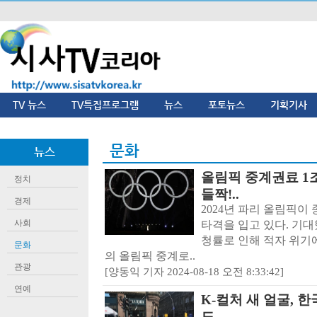
TV 뉴스
TV특집프로그램
뉴스
포토뉴스
기획기사
문화
뉴스
올림픽 중계권료 1
정치
들짝!..
경제
2024년 파리 올림픽이
사회
타격을 입고 있다. 기대
청률로 인해 적자 위기에
문화
의 올림픽 중계로..
관광
[양동익 기자 2024-08-18 오전 8:33:42]
연예
K-컬처 새 얼굴, 한
도..