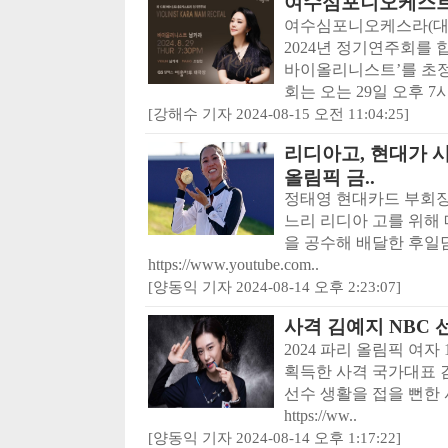
여수심포니오케스트
여수심포니오케스라(대표
2024년 정기연주회를 
바이올리니스트’를 초정
회는 오는 29일 오후 7시 
[강해수 기자 2024-08-15 오전 11:04:25]
리디아고, 현대가 
올림픽 금..
정태영 현대카드 부회장
느리 리디아 고를 위해
을 공수해 배달한 후일
https://www.youtube.com..
[양동익 기자 2024-08-14 오후 2:23:07]
사격 김예지 NBC 선정
2024 파리 올림픽 여
획득한 사격 국가대표 김
선수 생활을 접을 뻔한
https://ww..
[양동익 기자 2024-08-14 오후 1:17:22]