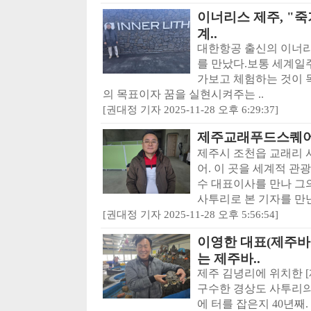
이너리스 제주, "죽
계..
대한항공 출신의 이너리
를 만났다.보통 세계일
가보고 체험하는 것이 
의 목표이자 꿈을 실현시켜주는 ..
[권대정 기자 2025-11-28 오후 6:29:37]
제주교래푸드스퀘어
제주시 조천읍 교래리
어. 이 곳을 세계적 관
수 대표이사를 만나 그
사투리로 본 기자를 만난,
[권대정 기자 2025-11-28 오후 5:56:54]
이영한 대표(제주바
는 제주바..
제주 김녕리에 위치한 
구수한 경상도 사투리의
에 터를 잡은지 40년째