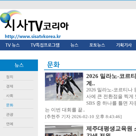
TV 뉴스
TV특집프로그램
뉴스
포토뉴스
기획기사
문화
뉴스
2026 밀라노-코르
정치
계..
경제
2026 밀라노-코르티나
사회
사에 큰 전환점을 찍게 됐
SBS 중 하나를 틀면 
문화
는 이번 대회를 끝..
관광
[추현주 기자 2026-02-10 오후 8:43:46]
연예
제주대평생교육원 스
강생 전원..