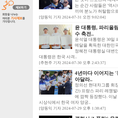
는 순간 사람들은 '역시
끼며 분노가 허탈함으로 
[양동익 기자 2024-07-31 오전 9:02:04]
윤 대통령, 파리올
수 축전..
윤석열 대통령은 30일
메달을 획득한 대한민국
정혜전 대통령실 대변인
대통령은 한국 사격..
[추현주 기자 2024-07-30 오후 2:43:37]
4년마다 이어지는 '
아달라..
정의선 현대차그룹 회장
간) 프랑스 파리 레쟁
에 깜짝 등장했다. 이날
시상식에서 한국 여자 양궁..
[양동익 기자 2024-07-29 오후 1:38:47]