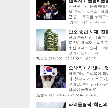
갤럭시 Z 플립6 올
2024년 파리 올림픽
서 '갤럭시 Z 플립6 
큰 홍보 효과를 누리고 있다. 
[양동익 기자 2024-07-29 
탄소 중립 시대, 
탄소 중립이란 배출한 
'0'으로 만들자는 의미
우선 과제가 됐다. 그러
우려가 있다. CBS..
[양동익 기자 2024-07-28 오후 1:37:26]
오상욱이 해냈다. 
한국 펜싱 오상욱이 해
다. 첫날 사격 10m 
은메달, 수영 남자 자유
상욱이 금메달로..
[양동익 기자 2024-07-28 오후 12:24:18]
파리올림픽 '혁신의 