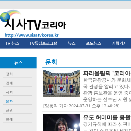
TV 뉴스
TV특집프로그램
뉴스
포토뉴스
기획기사
문화
뉴스
파리올림픽 '코리아 
정치
한국관광공사와 문화체
경제
국 관광을 알리고 있다.
사회
관광 홍보관을 운영 중
운영하는 선수단 지원 및
문화
[양동익 기자 2024-07-31 오후 12:40:28]
관광
유도 허미미를 응원
연예
경기규칙에 따라 심판이
는 것이 스포츠의 세계