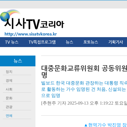
TV 뉴스
TV특집프로그램
뉴스
포토뉴스
기획기사
뉴스
대중문화교류위원회 공동위원
정치
명
경제
빌보드 한국 대중문화 관장하는 대통령 직속
로 활동하는 가수 임명된 건 처음, 신설되
사회
으로 임명
문화
[추현주 기자 2025-09-13 오후 1:19:22 토요일]
관광
연예
▲현역가수 박진영 장