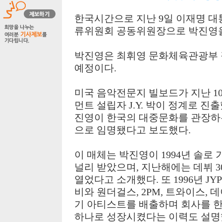
한국시간으로 지난
9
일 이재명 
류위원회 공동위원장으로 박진영
박진영은 최휘영 문화체육관광부 
예정이다
.
미국 음악전문지 빌보드가
지난
1
먼트 설립자
J.Y.
박이 정계로 진
진영이 한국의 대중문화를 관장하
으로 임명됐다고 보도했다
.
이 매체는 박진영이
1994
년 솔로 
널리 받았으며
,
지난해에는 데뷔
3
열었다고 소개했다
.
또
1996
년
JYP
비와 원더걸스
, 2PM,
트와이스
,
데
기 아티스트를 배출하며 회사를 
하나로 성장시켰다는 이력도 설