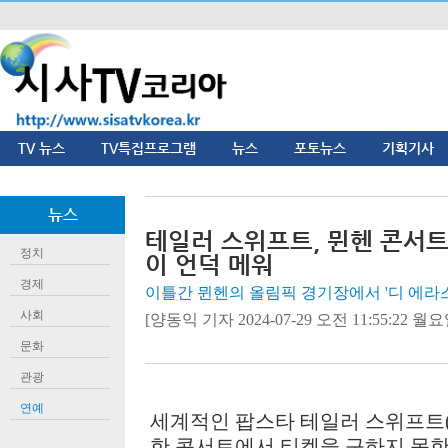
TV 뉴스
TV특집프로그램
뉴스
포토뉴스
기획기사
뉴스
테일러 스위프트, 뮌헨 콘서트
정치
이 언덕 메워
경제
이틀간 뮌헨의 올림픽 경기장에서 '디 에라스
사회
[양동익 기자 2024-07-29 오전 11:55:22 월요일]
문화
관광
연예
세계적인 팝스타 테일러 스위프트(
한 콘서트에서 티켓을 구하지 못한