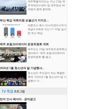
제주특별자치도는 지난 23일 제
주국제연수센터 및 제주청년 40
여명과 함께 함덕해..
부산 북갑 국회의원 보궐선거 지지도 ..
여론조사 회사 리서치앤리서치가
채널A 의뢰로 지난 17~19일 실시
한 부산 북갑..
제주 로컬크리에이터 운영위원회 개최
제주도는 19일 제주창조경제혁신
센터에서 ‘제주 로컬크리에이터
운영위원회’를 열고..
2026년 5월 청소년의 달 기념행사..
청소년이 주인공이 되는 특별한
축제 ‘2026년 5월 청소년의 달 기
념행사’가 ..
TV 특집
프로그램
먼저 인사 해야지 - 공익광고