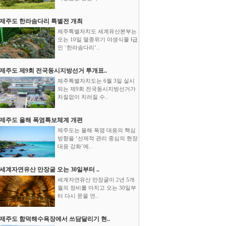
제주도 한라솜다리 특별전 개최
제주특별자치도 세계유산본부는
오는 10일 멸종위기 야생식물 Ⅰ급
인 ‘한라솜다리’..
제주도 제9회 전국동시지방선거 투개표..
제주특별자치도는 6월 3일 실시
되는 제9회 전국동시지방선거가
차질없이 치러질 수..
제주도 올해 폭염특보체계 개편
제주도는 올해 폭염 대응의 핵심
방향을 ‘선제적 관리 중심의 현장
대응 강화’에..
세계자연유산 만장굴 오는 30일부터 ..
세계자연유산 만장굴이 2년 5개
월의 정비를 마치고 오는 30일부
터 다시 문을 연..
제주도 함덕해수욕장에서 쓰담달리기 현..