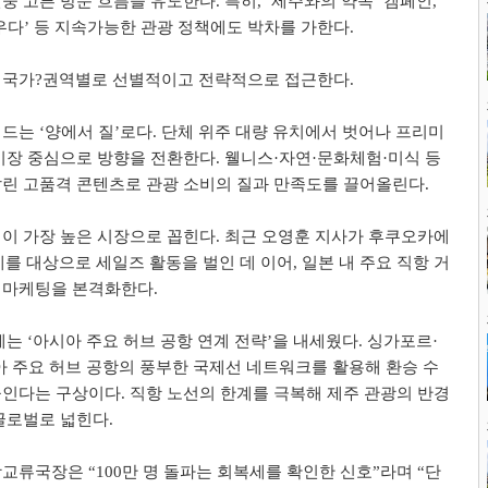
중 고른 방문 흐름을 유도한다
.
특히
, ‘
제주와의 약속
’
캠페인
,
우다
’
등 지속가능한 관광 정책에도 박차를 가한다
.
 국가
?
권역별로 선별적이고 전략적으로 접근한다
.
워드는
‘
양에서 질
’
로다
.
단체 위주 대량 유치에서 벗어나 프리미
시장 중심으로 방향을 전환한다
.
웰니스
·
자연
·
문화체험
·
미식 등
린 고품격 콘텐츠로 관광 소비의 질과 만족도를 끌어올린다
.
이 가장 높은 시장으로 꼽힌다
.
최근 오영훈 지사가 후쿠오카에
를 대상으로 세일즈 활동을 벌인 데 이어
,
일본 내 주요 직항 거
 마케팅을 본격화한다
.
에는
‘
아시아 주요 허브 공항 연계 전략
’
을 내세웠다
.
싱가포르
·
아 주요 허브 공항의 풍부한 국제선 네트워크를 활용해 환승 수
들인다는 구상이다
.
직항 노선의 한계를 극복해 제주 관광의 반경
글로벌로 넓힌다
.
광교류국장은
“100
만 명 돌파는 회복세를 확인한 신호
”
라며
“
단