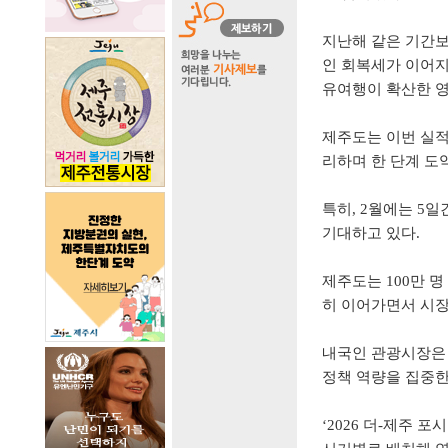
지난해 같은 기간
인 회복세가 이어
유여행이 확산한 
제주도는 이번 실적
리하며 한 단계 도
특히
, 2
월에는
5
일
기대하고 있다
.
제주도는
100
만 명
히 이어가면서 시
내국인 관광시장은
정책 역량을 집중
‘2026
더
-
제주 포