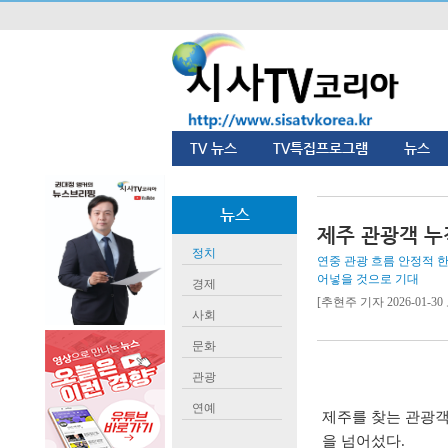
TV 뉴스
TV특집프로그램
뉴스
뉴스
제주 관광객 누
정치
연중 관광 흐름 안정적 한
어넣을 것으로 기대
경제
[추현주 기자 2026-01-30 
사회
문화
관광
연예
제주를 찾는 관광객
을 넘어섰다
.