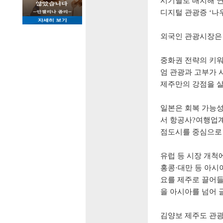
시기별로 배치해 연
디지털 관광증
‘
나
외국인 관광시장은
중화권 전략의 키
엄 관광과 고부가 
제주만의 강점을 살
일본은 회복 가능성
서 항공사
?
여행업계
점도시를 중심으로
유럽 등 시장 개척
홍콩
·
대만 등 아시
요를 제주로 끌어
을 아시아를 넘어 
김양보 제주도 관