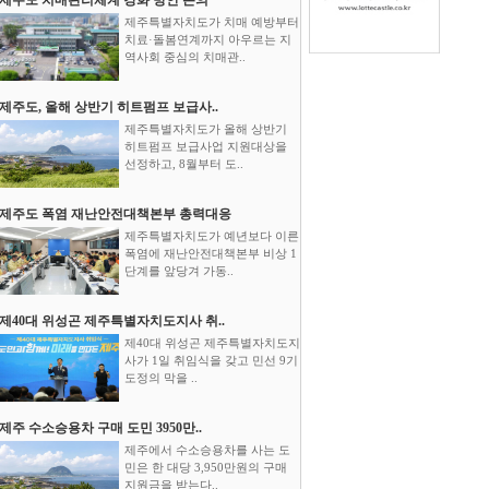
제주특별자치도가 치매 예방부터
치료·돌봄연계까지 아우르는 지
역사회 중심의 치매관..
제주도, 올해 상반기 히트펌프 보급사..
제주특별자치도가 올해 상반기
히트펌프 보급사업 지원대상을
선정하고, 8월부터 도..
제주도 폭염 재난안전대책본부 총력대응
제주특별자치도가 예년보다 이른
폭염에 재난안전대책본부 비상 1
단계를 앞당겨 가동..
제40대 위성곤 제주특별자치도지사 취..
제40대 위성곤 제주특별자치도지
사가 1일 취임식을 갖고 민선 9기
도정의 막을 ..
제주 수소승용차 구매 도민 3950만..
제주에서 수소승용차를 사는 도
민은 한 대당 3,950만원의 구매
지원금을 받는다..