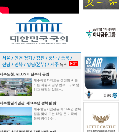
서울 / 인천·경기 / 강원 / 충남 / 충북 /
HOT
전남 / 전북 / 영남(본부) / 제주
뉴스
제주도청, AI:ON 이달부터 운영
제주특별자치도는 생성형 AI를
모든 직원의 일상 업무도구로 넓
히고 행정의 일하는..
제주항일기념관, 제81주년 광복절 맞..
제주항일기념관은 제81주년 광복
절을 맞아 오는 15일 온 가족이
함께 참여하는 ..
제주도 치매관리체계 강화 방안 논의