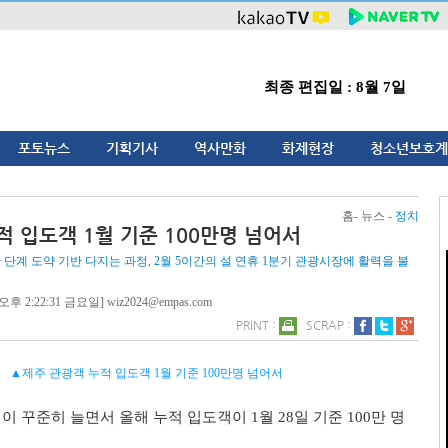
최종 편집일 : 8월 7일
포토뉴스
기획기사
역사만화
화제현장
청소년보호계
홈- 뉴스 -
정치
적 입도객 1월 기준 100만명 넘어서
 단계 도약 기반 다지는 과정, 2월 5이간의 설 연휴 1분기 관광시장에 활력을 불
오후 2:22:31 금요일] wiz2024@empas.com
PRINT :
SCRAP :
▲제주 관광객 누적 입도객 1월 기준 100만명 넘어서
이 꾸준히 늘면서 올해 누적 입도객이
1
월
28
일 기준
100
만 명