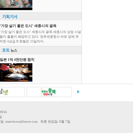
기획기사
‘가장 살기 좋은 도시’ 세종시의 굴욕
‘가장 살기 좋은 도시’ 세종시의 굴욕 세종시의 상업 시설
들이 줄줄이 폐업하고 있다. 정부세종청사 바로 앞에 위
치한 4성급 B 호텔은 25일까지..
포토
뉴스
일본 1억 4천만원 참치
9934
일
tvkorea@naver.com 최종 편집일: 8월 7일