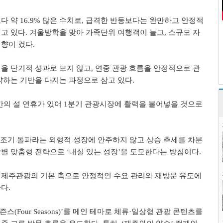
보다 약
16.9%
많은 수치로
,
급격한 반등보다는 완만하고 안정적
지고 있다
.
겨울방학을 맞아 가족단위 여행객이 늘고
,
소규모 자
영향이 컸다
.
을 단기적 성과로 보지 않고
,
연중 관광 흐름을 안정적으로 관
약하는 기반을 다지는 과정으로 삼고 있다
.
간의 설 연휴가 있어
1
분기 관광시장에 활력을 불어넣을 것으로
 조기 돌파라는 외형적 성장에 안주하지 않고 상승 추세를 차분
장별 맞춤형 전략으로
‘
내실 있는 성장
’
을 도모한다는 방침이다
.
 제주관광의 기본 축으로 안정적인 수요 관리와 재방문 유도에
한다
.
시즌스
(Four Seasons)’
를 메인 테마로 체류·
일상형 관광 콘텐츠를