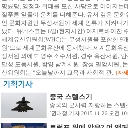
명륜당, 영정과 위패를 모신 사당으로 이어지는
짙푸른 잎들이 운치를 더해준다. 유서 깊은 문화
인 문화자원인 무성서원이 세계 인류가 지켜나가
났다. 유네스코는 6일(현지시간) 아제르바이잔 
세계유산위원회(WHC)는 무성서원을 포함한 9개
원’으로 세계문화유산에 등재했다. 세계문화유산
성서원 외에도 영주 소수서원, 경주 옥산서원, 
달성 도동서원, 함양 남계서원, 장성 필암서원, 
산위원회는 "오늘날까지 교육과 사회적 관..
[자세
기획기사
중국 스텔스기
중국의 군사력 자랑하는 스텔
[권대정 기자 2015-11-26 오전 10:4
트럼프 위에 앉은? 여 앵