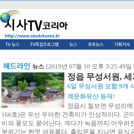
TV 뉴스
TV특집프로그램
뉴스
포토뉴스
기획기사
헤드라인
뉴스
[2019년 07월 10 오후 3:25:49
정읍 무성서원, 세
6일 무성서원 포함 9개 
계문화유산 등재!
정읍시 칠보면 무성리에
166호)은 우선 우아한 건축미가 인상적이다. 군
비의 풍모도 묻어난다. 게다가 녹음까지 어우러진
분위기는 한껏 여유롭다. 출입문을 지나면 유식