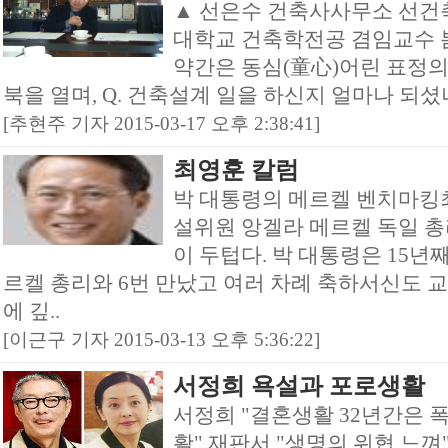
▲ 선은수 건축사사무소 선건축
대학교 건축학전공 겸임교수 
약간은 동심(童心)어린 표정의
북을 열며, Q. 건축설계 일을 하신지 얼마나 되셨나
[추현주 기자 2015-03-17 오후 2:38:41]
최영훈 칼럼
박 대통령의 메르켈 벤치마킹
설위원 앙겔라 메르켈 독일 
이 두텁다. 박 대통령은 15년
르켈 총리와 6번 만났고 여러 차례 축하서신도 교
에 깊..
[이근구 기자 2015-03-13 오후 5:36:22]
서정희 욕설과 포로생활
서정희 "결혼생활 32년간은 
활" 재판서 "생명의 위협 느껴" .par: