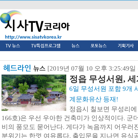
TV 뉴스
TV특집프로그램
뉴스
포토뉴스
기획기사
헤드라인
뉴스
[2019년 07월 10 오후 3:25:49
정읍 무성서원, 세
6일 무성서원 포함 9개 
계문화유산 등재!
정읍시 칠보면 무성리에
166호)은 우선 우아한 건축미가 인상적이다. 군
비의 풍모도 묻어난다. 게다가 녹음까지 어우러진
분위기는 한껏 여유롭다. 출입문을 지나면 유식