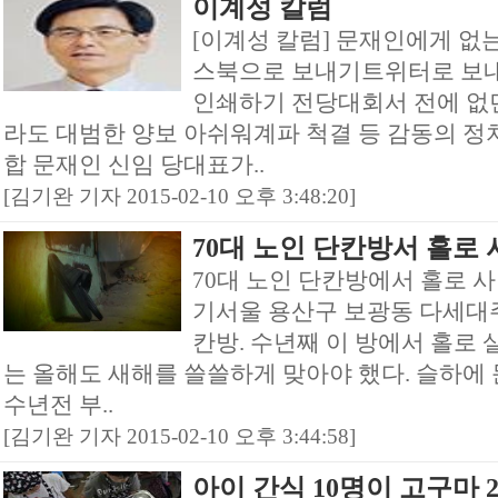
이계성 칼럼
[이계성 칼럼] 문재인에게 
스북으로 보내기트위터로 보
인쇄하기 전당대회서 전에 없
라도 대범한 양보 아쉬워계파 척결 등 감동의 
합 문재인 신임 당대표가..
[김기완 기자 2015-02-10 오후 3:48:20]
70대 노인 단칸방서 홀로
70대 노인 단칸방에서 홀로 
기서울 용산구 보광동 다세대
칸방. 수년째 이 방에서 홀로 
는 올해도 새해를 쓸쓸하게 맞아야 했다. 슬하에 
수년전 부..
[김기완 기자 2015-02-10 오후 3:44:58]
아이 간식 10명이 고구마 