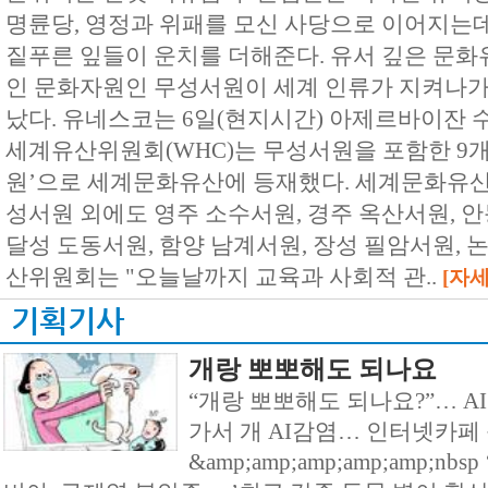
명륜당, 영정과 위패를 모신 사당으로 이어지는
짙푸른 잎들이 운치를 더해준다. 유서 깊은 문화
인 문화자원인 무성서원이 세계 인류가 지켜나가
났다. 유네스코는 6일(현지시간) 아제르바이잔 
세계유산위원회(WHC)는 무성서원을 포함한 9개
원’으로 세계문화유산에 등재했다. 세계문화유산
성서원 외에도 영주 소수서원, 경주 옥산서원, 
달성 도동서원, 함양 남계서원, 장성 필암서원, 
산위원회는 "오늘날까지 교육과 사회적 관..
[자세
기획기사
개랑 뽀뽀해도 되나요
“개랑 뽀뽀해도 되나요?”… A
가서 개 AI감염… 인터넷카페 
&amp;amp;amp;amp;amp;n