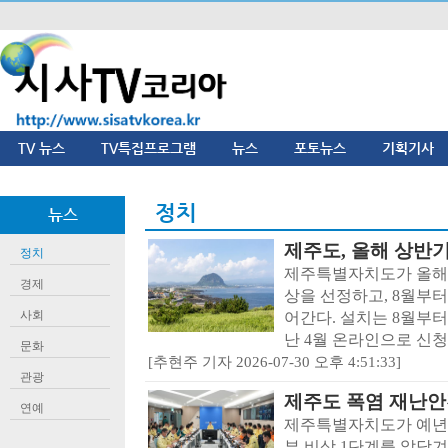
TV 뉴스
TV특집프로그램
뉴스
포토뉴스
기획기사
정치
뉴스
제주도, 올해 상반
정치
제주특별자치도가 올해
경제
상을 선정하고, 8월부터 
사회
어간다. 설치는 8월부터
난 4월 온라인으로 신청
문화
[추현주 기자 2026-07-30 오후 4:51:33]
관광
제주도 폭염 재난
연예
제주특별자치도가 예년
부 비상 1단계를 앞당