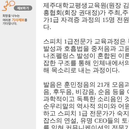
제주대학교평생교육원(원장 김
흥협회(회장 권대정)가 주최,
가1급 자격증 과정의 15명 전
다.
스피치 1급전문가 교육과정은
발성과 호흡법을 중저음과 고
나조펠링스 발성이 혼합된 이론
잡한 구조를 통해 인체내에서의
해 목소리로 내는 과정이다.
발음은 훈민정음의 21개 모음
음, 후두음, 비강음, 순음 등
과학적이고 독특한 소리음인 것
순우리말의 역사적 의미와 어원
하고 스피치 1급 전문가가 숙
잡스의 연설, 유명 CEO들의 
를 익혀 커뮤니케이션의 전문가