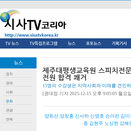
TV 뉴스
TV특집프로그램
뉴스
포토뉴스
기획기사
뉴스
제주대평생교육원 스피치전문
정치
전원 합격 쾌거
경제
15명의 수강생은 지역사회와 미래를 견인
사회
[권대정 기자 2025-12-15 오후 9:05:05 월요일]
문화
관광
양희선 양창홍 신서하 신명호 손아란 김미
연예
종 김현주 노상현 강혜