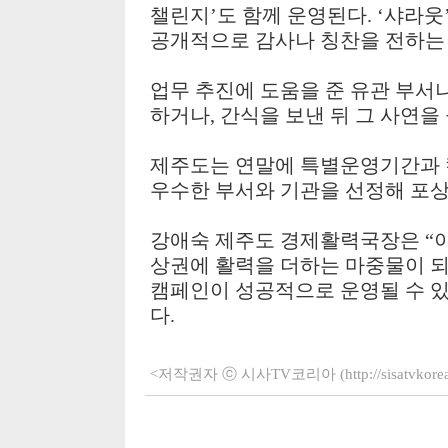
챌린지
’
도 함께 운영된다
. ‘
샤라웃
공개적으로 감사나 칭찬을 전하는
업무 추진에 도움을 준 유관 부서
하거나
,
간식을 보낸 뒤 그 사연을
제주도는 연말에 특별운영기간과
우수한 부서와 기관을 선정해 포
강애숙 제주도 경제활력국장은
“
상권에 활력을 더하는 마중물이 
캠페인이 성공적으로 운영될 수 
다
.
<저작권자 ⓒ 시사TV코리아 (http://sisatvko