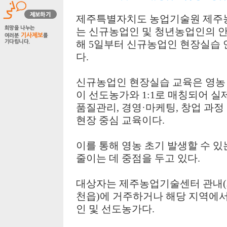
제주특별자치도 농업기술원 제
는 신규농업인 및 청년농업인의 안
해
5
일부터 신규농업인 현장실습 
다
.
신규농업인 현장실습 교육은 영농
이 선도농가와
1:1
로 매칭되어 실
품질관리
,
경영
·
마케팅
,
창업 과정
현장 중심 교육이다
.
이를 통해 영농 초기 발생할 수 
줄이는 데 중점을 두고 있다
.
대상자는 제주농업기술센터 관내
(
천읍
)
에 거주하거나 해당 지역에
인 및 선도농가다
.