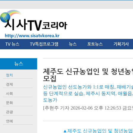
TV 뉴스
TV특집프로그램
뉴스
포토뉴스
기획기사
뉴스
제주도 신규농업인 및 청년농
정치
모집
경제
신규농업인 선도농가와 1:1로 매칭, 재배기
등 단계적으로 실습, 제주시 동지역, 애월읍
사회
도농가
문화
[추현주 기자 2026-02-06 오후 12:26:53 금요일
관광
연예
▲제주도 신규농업인 및 청년농업