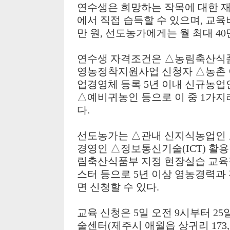
연수생은 희망하는 작목에 대한 
에서 직접 습득할 수 있으며
,
교육
만 원
,
선도농가에게는 월 최대
40
연수생 자격조건은
△
농림축산식
영농정착지원사업 신청자
△
농촌
업경영체 등록
5
년 이내 신규농업
△
예비귀농인 등으로 이 중
1
가지
다
.
선도농가는
△
관내 신지식농업인
경영인
△
정보통신기술
(ICT)
활용
림축산식품부 지정 현장실습 교
스터 등으로
5
년 이상 영농경력과
면 신청할 수 있다
.
교육 신청은
5
일 오전
9
시부터
25
술센터
(
제주시 애월읍 상귀리
173,