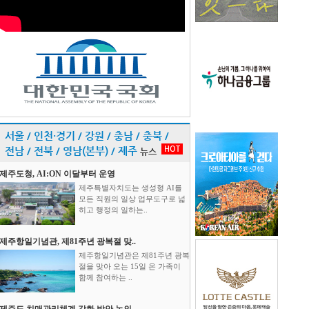
서울 / 인천·경기 / 강원 / 충남 / 충북 /
HOT
전남 / 전북 / 영남(본부) / 제주
뉴스
제주도청, AI:ON 이달부터 운영
제주특별자치도는 생성형 AI를
모든 직원의 일상 업무도구로 넓
히고 행정의 일하는..
제주항일기념관, 제81주년 광복절 맞..
제주항일기념관은 제81주년 광복
절을 맞아 오는 15일 온 가족이
함께 참여하는 ..
제주도 치매관리체계 강화 방안 논의