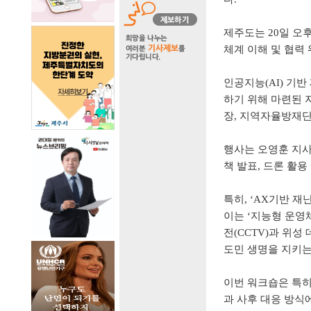
제주도는
20
일 오
체계 이해 및 협력
인공지능
(AI)
기반
하기 위해 마련된 
장
,
지역자율방재단
행사는 오영훈 지
책 발표
,
드론 활용
특히
, ‘AX
기반 재
이는
‘
지능형 운영
전
(CCTV)
과 위성
도민 생명을 지키
이번 워크숍은 특
과 사후 대응 방식