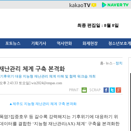
최종 편집일 : 8월 8일
포토뉴스
기획기사
역사만화
화제현장
청소년보호계
홈- 뉴스 -
정치
재난관리 체계 구축 본격화
'기후위기 대응 지능형 재난관리 체계 이해 및 협력 워크숍 개최
오후 2:43:33 토요일] wiz2024@empas.com
PRINT :
SCRAP :
▲제주도 지능형 재난관리 체계 구축 본격화
폭염
?
집중호우 등 갈수록 강력해지는 기후위기에 대응하기 위
 데이터를 결합한
‘
지능형 재난관리
(AX)
체계
’
구축을 본격화한