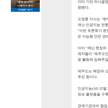
이터 기반 의사결정
명됐다
.
오영훈 지사는
“
현
재난 인공지능 전
“
이번 토론회가 현
은 지능형 안전 관
이어
“
재난 현장의
계자들이
‘
제주도민
응 활동에 임해주
제주도는 해양과 
추진 중이다
.
인공지능
(AI)
모델
정보 플랫폼을 구
관계기관과의 협업