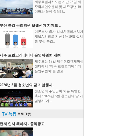
제주특별자치도는 지난 23일 제
주국제연수센터 및 제주청년 40
여명과 함께 함덕해..
부산 북갑 국회의원 보궐선거 지지도 ..
여론조사 회사 리서치앤리서치가
채널A 의뢰로 지난 17~19일 실시
한 부산 북갑..
제주 로컬크리에이터 운영위원회 개최
제주도는 19일 제주창조경제혁신
센터에서 ‘제주 로컬크리에이터
운영위원회’를 열고..
2026년 5월 청소년의 달 기념행사..
청소년이 주인공이 되는 특별한
축제 ‘2026년 5월 청소년의 달 기
념행사’가 ..
TV 특집
프로그램
먼저 인사 해야지 - 공익광고