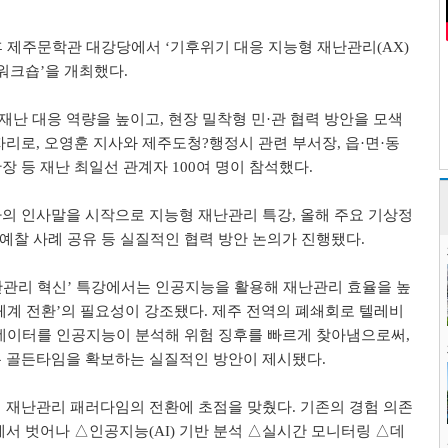
후 제주문학관 대강당에서
‘
기후위기 대응 지능형 재난관리
(AX)
 워크숍
’
을 개최했다
.
 재난 대응 역량을 높이고
,
현장 밀착형 민
·
관 협력 방안을 모색
자리로
,
오영훈 지사와 제주도청
?
행정시 관련 부서장
,
읍
·
면
·
동
장 등 재난 최일선 관계자
100
여 명이 참석했다
.
사의 인사말을 시작으로 지능형 재난관리 특강
,
올해 주요 기상정
 예찰 사례 공유 등 실질적인 협력 방안 논의가 진행됐다
.
난관리 혁신
’
특강에서는 인공지능을 활용해 재난관리 효율을 높
체계 전환
’
의 필요성이 강조됐다
.
제주 전역의 폐쇄회로 텔레비
 데이터를 인공지능이 분석해 위험 징후를 빠르게 찾아냄으로써
,
는 골든타임을 확보하는 실질적인 방안이 제시됐다
.
히 재난관리 패러다임의 전환에 초점을 맞췄다
.
기존의 경험 의존
에서 벗어나
△
인공지능
(AI)
기반 분석
△
실시간 모니터링
△
데