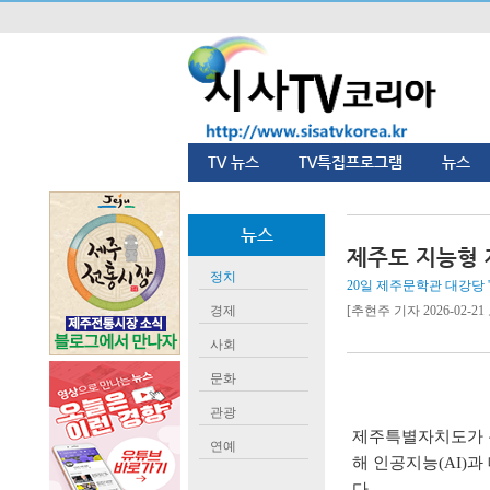
TV 뉴스
TV특집프로그램
뉴스
뉴스
제주도 지능형 
정치
20일 제주문학관 대강당 
경제
[추현주 기자 2026-02-21 
사회
문화
관광
제주특별자치도가 
연예
해 인공지능
(AI)
과
다
.