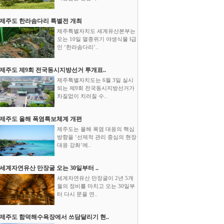
제주도 한라솜다리 특별전 개최
제주특별자치도 세계유산본부는
오는 10일 멸종위기 야생식물 Ⅰ급
인 ‘한라솜다리’..
제주도 제9회 전국동시지방선거 투개표..
제주특별자치도는 6월 3일 실시
되는 제9회 전국동시지방선거가
차질없이 치러질 수..
제주도 올해 폭염특보체계 개편
제주도는 올해 폭염 대응의 핵심
방향을 ‘선제적 관리 중심의 현장
대응 강화’에..
세계자연유산 만장굴 오는 30일부터 ..
세계자연유산 만장굴이 2년 5개
월의 정비를 마치고 오는 30일부
터 다시 문을 연..
제주도 함덕해수욕장에서 쓰담달리기 현..