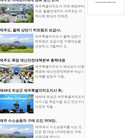
제주특별자치도가 치매 예방부터
치료·돌봄연계까지 아우르는 지
역사회 중심의 치매관..
제주도, 올해 상반기 히트펌프 보급사..
제주특별자치도가 올해 상반기
히트펌프 보급사업 지원대상을
선정하고, 8월부터 도..
제주도 폭염 재난안전대책본부 총력대응
제주특별자치도가 예년보다 이른
폭염에 재난안전대책본부 비상 1
단계를 앞당겨 가동..
제40대 위성곤 제주특별자치도지사 취..
제40대 위성곤 제주특별자치도지
사가 1일 취임식을 갖고 민선 9기
도정의 막을 ..
제주 수소승용차 구매 도민 3950만..
제주에서 수소승용차를 사는 도
민은 한 대당 3,950만원의 구매
지원금을 받는다..