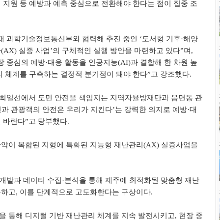
 지원 등 예방과 예측 중심으로 전환해야 한다는 점이 집중 조
재 과학기술정보통신부와 협력해 추진 중인
‘
도서형 기후
·
해양
환
(AX)
실증 사업
’
의 구체적인 실행 방안을 마련하고 있다
”
며
,
장 중심의 예방
·
대응 활동을 인공지능
(AI)
과 결합해 한 차원 높
리 체계를 구축하는 결정적 분기점이 돼야 한다
”
고 강조했다
.
 최일선에서 도민 안전을 책임지는 지역자율방재단과 읍면동 관
과 관광객의 안전은 우리가 지킨다
’
는 강력한 의지로 예방
·
대
길 바란다
”
고 당부했다
.
산악이 복합된 지형에 특화된 지능형 재난관리
(AX)
실증사업을
 개발과 데이터 수집
·
분석을 통해 제주에 최적화된 맞춤형 재난
축하고
,
이를 단계적으로 고도화한다는 구상이다
.
을 통해 디지털 기반 재난관리 체계를 지속 발전시키고
,
현장 중