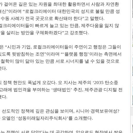
 걸어온 길은 있는 자원을 최대한 활용하면서 사람과 자연환
혁신
”
이라며
“
로컬크리에이터 대한민국의 성지로 불릴 만큼 성
수동 사례가 전국 곳곳으로 확산돼야 한다
”
고 말했다
.
컬크리에이터들이 빠르게 늘고 있는 만큼
,
제주다움을 잃지 않
깔을 살리는 방안을 구체화하겠다
”
고 강조했다
.
장은
“
시민과 기업
,
로컬크리에이터들이 주연이고 행정은 그들이
있도록 뒷받침하는 조연
”
이라며
“‘
플랫폼 행정
’
이라는 측면에서
철학이 많이 닮아 있는 만큼 서로 시너지를 낼 수 있을 것으로
했다
.
의 정책 현안도 폭넓게 오갔다
.
오 지사는 제주의
‘2035
탄소중
고래에 법인격을 부여하는
‘
생태법인
’
추진
,
제주관광 디지털 전
했다
.
 선도적인 정책에 깊은 관심을 보이며
,
시니어
·
경력보유여성
?
출 모델인
‘
성동미래일자리주식회사
’
를 소개했다
.
는 정책이 서로 닮았다는 데 공감하며
,
앞으로도 현장에서 쌓은