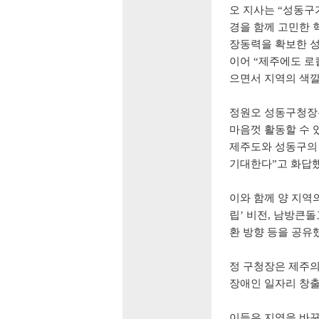
오 지사는
“
성동구가
경을 함께 고민한 
장동력을 확보한 성
이어
“
제주에도 로
으면서 지역의 색
정원오 성동구청
마음껏 활동할 수 
제주도와 성동구의 
기대한다
”
고 화답
이와 함께 양 지역
립
’
비전
,
남방큰돌
환 방향 등을 공유
정 구청장은 제주의
장애인 일자리 창
이들은 지역을 바꾸