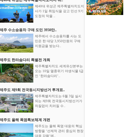
제40대 위성곤 제주특별자치도지
사가 1일 취임식을 갖고 민선 9기
도정의 막을 ..
제주 수소승용차 구매 도민 3950만..
제주에서 수소승용차를 사는 도
민은 한 대당 3,950만원의 구매
지원금을 받는다..
제주도 한라솜다리 특별전 개최
제주특별자치도 세계유산본부는
오는 10일 멸종위기 야생식물 Ⅰ급
인 ‘한라솜다리’..
제주도 제9회 전국동시지방선거 투개표..
제주특별자치도는 6월 3일 실시
되는 제9회 전국동시지방선거가
차질없이 치러질 수..
제주도 올해 폭염특보체계 개편
제주도는 올해 폭염 대응의 핵심
방향을 ‘선제적 관리 중심의 현장
대응 강화’에..