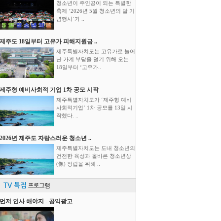
청소년이 주인공이 되는 특별한
축제 ‘2026년 5월 청소년의 달 기
념행사’가 ..
제주도 18일부터 고유가 피해지원금 ..
제주특별자치도는 고유가로 늘어
난 가계 부담을 덜기 위해 오는
18일부터 ‘고유가..
제주형 예비사회적 기업 1차 공모 시작
제주특별자치도가 ‘제주형 예비
사회적기업’ 1차 공모를 13일 시
작했다. ..
2026년 제주도 자랑스러운 청소년 ..
제주특별자치도는 도내 청소년의
건전한 육성과 올바른 청소년상
(像) 정립을 위해 ..
TV 특집
프로그램
먼저 인사 해야지 - 공익광고