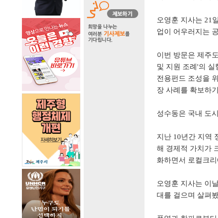
오영훈 지사는
21
업이 어우러지는 
이번 방문은 제주
및 지원 조례
'
의 실
전용펀드 조성을 
장 사례를 확보하기
성수동은 국내 도
지난
10
년간 지역
해 경제적 가치가 
화하면서 로컬크리
오영훈 지사는 이
대를 걸으며 살펴