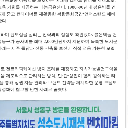
 대중교통 이용객을 보호하는 미래형 스마트 쉼터를 시작으로
,
 교육 기회를 제공하는 나눔공유센터
, 1980~90
년대 붉은벽돌 건
6
개 중고 컨테이너를 재활용한 복합문화공간
‘
언더스탠드 에비
봤다
.
존하며 원도심을 살리는 전략과의 접점도 확인됐다
.
붉은벽돌 건
 성동구가 공사비를 최대
2,000
만원까지 지원하며 독특한 도시문
사례는 제주 돌담과 전통 건축물 보전에 직접 적용 가능한 모델
초로 젠트리피케이션 방지 조례를 제정하고 지속가능발전구역을
등을 제도적으로 관리하는 방식
,
민
·
관
·
상인이 함께 참여하는 타
 통해 상권 자율 관리와 브랜드 전략을 체계화한 운영 모델도
활성화에 참고할 만한 사례로 꼽혔다
.