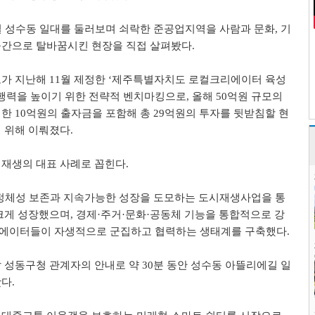
일 성수동 일대를 둘러보며 쇠락한 준공업지역을 사람과 문화
,
기
공간으로 탈바꿈시킨 현장을 직접 살펴봤다
.
도가 지난해
11
월 제정한
‘
제주특별자치도 로컬크리에이터 육성
행력을 높이기 위한 전략적 벤치마킹으로
,
올해
50
억원 규모의
위한
10
억원의 출자금을 포함해 총
29
억원의 투자를 뒷받침할 현
 위해 이뤄졌다
.
시재생의 대표 사례로 꼽힌다
.
 정체성 보존과 지속가능한 성장을 도모하는 도시재생사업을 통
크게 성장했으며
,
경제
·
주거
·
문화
·
공동체 기능을 통합적으로 강
에이터들이 자생적으로 군집하고 협력하는 생태계를 구축했다
.
날 성동구청 관계자의 안내로 약
30
분 동안 성수동 아뜰리에길 일
봤다
.