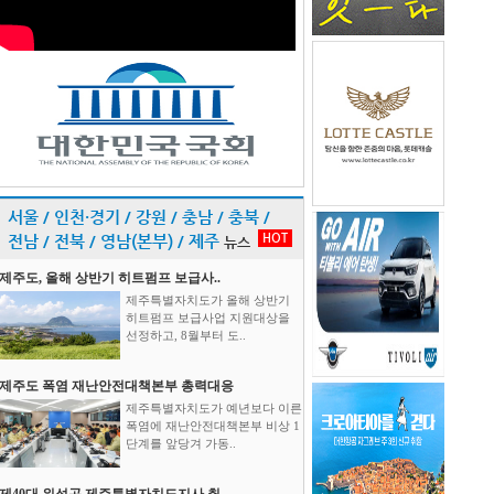
서울 / 인천·경기 / 강원 / 충남 / 충북 /
HOT
전남 / 전북 / 영남(본부) / 제주
뉴스
제주도, 올해 상반기 히트펌프 보급사..
제주특별자치도가 올해 상반기
히트펌프 보급사업 지원대상을
선정하고, 8월부터 도..
제주도 폭염 재난안전대책본부 총력대응
제주특별자치도가 예년보다 이른
폭염에 재난안전대책본부 비상 1
단계를 앞당겨 가동..
제40대 위성곤 제주특별자치도지사 취..