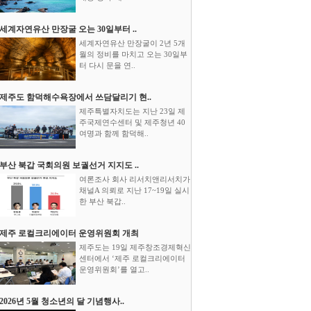
세계자연유산 만장굴 오는 30일부터 ..
세계자연유산 만장굴이 2년 5개
월의 정비를 마치고 오는 30일부
터 다시 문을 연..
제주도 함덕해수욕장에서 쓰담달리기 현..
제주특별자치도는 지난 23일 제
주국제연수센터 및 제주청년 40
여명과 함께 함덕해..
부산 북갑 국회의원 보궐선거 지지도 ..
여론조사 회사 리서치앤리서치가
채널A 의뢰로 지난 17~19일 실시
한 부산 북갑..
제주 로컬크리에이터 운영위원회 개최
제주도는 19일 제주창조경제혁신
센터에서 ‘제주 로컬크리에이터
운영위원회’를 열고..
2026년 5월 청소년의 달 기념행사..