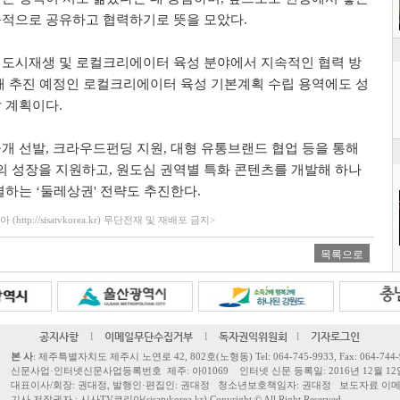
속적으로 공유하고 협력하기로 뜻을 모았다
.
 도시재생 및 로컬크리에이터 육성 분야에서 지속적인 협력 방
해 추진 예정인 로컬크리에이터 육성 기본계획 수립 용역에도 성
할 계획이다
.
공개 선발
,
크라우드펀딩 지원
,
대형 유통브랜드 협업 등을 통해
 성장을 지원하고
,
원도심 권역별 특화 콘텐츠를 개발해 하나
연결하는
‘
둘레상권
'
전략도 추진한다
.
ttp://sisatvkorea.kr) 무단전재 및 재배포 금지>
목록으로
공지사항
l
이메일무단수집거부
l
독자권익위원회
l
기자로그인
본 사
: 제주특별자치도 제주시 노연로 42, 802호(노형동) Tel: 064-745-9933, Fax: 064-744-
신문사업·인터넷신문사업등록번호 제주: 아01069 인터넷 신문 등록일: 2016년 12월 12
대표이사/회장: 권대정, 발행인·편집인: 권대정 청소년보호책임자: 권대정 보도자료 이메일: sisa
기사 저작권자 : 시사TV코리아(sisatvkorea.kr) Copyright ©
All Right Reserved.