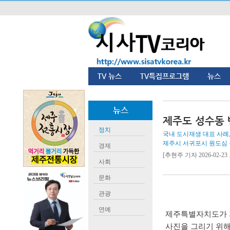
TV 뉴스
TV특집프로그램
뉴스
뉴스
제주도 성수동
정치
국내 도시재생 대표 사례
제주시 서귀포시 원도심
경제
[추현주 기자 2026-02-23 
사회
문화
관광
연예
제주특별자치도가 
사진을 그리기 위해