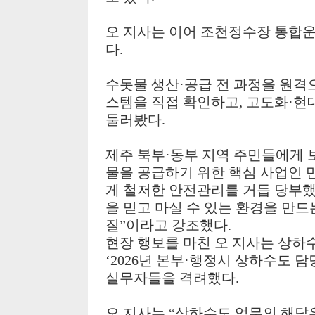
오 지사는 이어 조천정수장 통합
다
.
수돗물 생산
·
공급 전 과정을 원격
스템을 직접 확인하고
,
고도화
·
현
둘러봤다
.
제주 북부
·
동부 지역 주민들에게 
물을 공급하기 위한 핵심 사업인 
게 철저한 안전관리를 거듭 당부
을 믿고 마실 수 있는 환경을 만드
질
”
이라고 강조했다
.
현장 행보를 마친 오 지사는 상
‘2026
년 본부
·
행정시 상하수도 담
실무자들을 격려했다
.
오 지사는
“
상하수도 업무의 해답