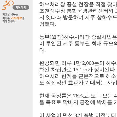
하수처리장 증설 현장을 직접 찾아
조천정수장 통합운영관리센터와
지 잇따라 방문하며 제주 상하수도
검했다.
동부
(
월정
)
하수처리장 증설사업은
이 투입된 제주 동부권 최대 규모
다
.
완공되면 하루
1
만
2,000
톤의 하수
화된 차집관로
15.1
㎞
가 정비된다
하수처리 한계를 근본적으로 해
도 직접적인 효과가 기대되는 사
현재 공정률은
76%
로
,
도는 오는
4
을 목표로 막바지 공정에 박차를 
이 사업이
민선
8
기 출범 이전부터