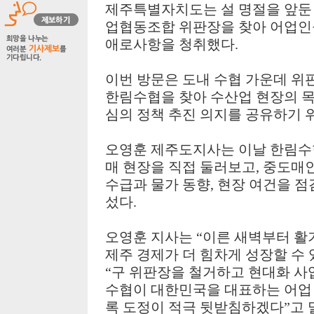
제주특별자치도는 설 명절을 앞
업협동조합 위판장을 찾아 어업인
애로사항을 청취했다
.
이번 방문은 도내 수협 가운데 위
한림수협을 찾아 수산업 현장의 
심의 정책 추진 의지를 공유하기 
오영훈 제주도지사는 이날 한림수
매 현장을 직접 둘러보고
,
중도매인
수급과 물가 동향
,
현장 여건을 점
섰다
.
오영훈 지사는
“
이른 새벽부터 활
제주 경제가 더 힘차게 성장할 수
“
구 위판장을 철거하고 현대화 사
수협이 대한민국을 대표하는 어업
록 도정이 적극 뒷받침하겠다
”
고 