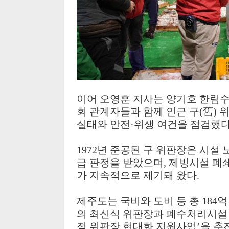
이어 오영훈 지사는 양기호 한림
회 관계자들과 함께 인근 구
(
舊
)
위
실태와 안전
·
위생 여건을 점검했
1972
년 준공된 구 위판장은 시설
급 판정을 받았으며
,
제빙시설 폐쇄
가 지속적으로 제기돼 왔다
.
제주도는 국비와 도비 등 총
184
억
의 최신식 위판장과 폐수처리시설
점 위판장 현대화 지원사업
’
을 추