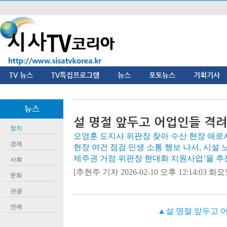
TV 뉴스
TV특집프로그램
뉴스
포토뉴스
기획기사
뉴스
설 명절 앞두고 어업인들 격
정치
오영훈 도지사 위판장 찾아 수산 현장 애로사
경제
현장 여건 점검 민생 소통 행보 나서, 시설 
제주권 거점 위판장 현대화 지원사업’을 추
사회
[추현주 기자 2026-02-10 오후 12:14:03 화요일
문화
관광
연예
▲설 명절 앞두고 