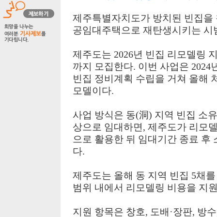
제주특별자치도가 방치된 빈집을 
공임대주택으로 재탄생시키는 시
제주도는
2026
년 빈집 리모델링 
까지 모집한다
.
이번 사업은
2024
빈집 정비계획 수립을 거쳐 올해 
모델이다
.
사업 방식은 동
(
洞
)
지역 빈집 소
상으로 임대하면
,
제주도가 리모델
으로 활용한 뒤 임대기간 종료 후
다
.
제주도는 올해 동 지역 빈집
5
채를
범위 내에서 리모델링 비용을 지
지원 항목은 창호
,
도배
·
장판
,
방수