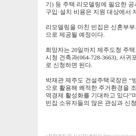
기
)
등 주택 리모델링에 필요한 
구입
·
설치 비용은 지원 대상에서
리모델링을 마친 빈집은 신혼부부
으로 제공될 예정이다
.
희망자는
20
일까지 제주도청 주
시청 건축과
(064-728-3663),
서귀포
로 신청하면 된다
.
박재관 제주도 건설주택국장은
“
으로 활용해 쾌적한 주거환경을 
역경제 활성화를 기대하고 있다
”
빈집 소유자들의 많은 관심과 신
<저작권자 ⓒ 시사TV코리아 (http://sisatvko