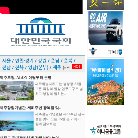
서울 / 인천·경기 / 강원 / 충남 / 충북 /
HOT
전남 / 전북 / 영남(본부) / 제주
뉴스
제주도청, AI:ON 이달부터 운영
제주특별자치도는 생성형 AI를
모든 직원의 일상 업무도구로 넓
히고 행정의 일하는..
제주항일기념관, 제81주년 광복절 맞..
제주항일기념관은 제81주년 광복
절을 맞아 오는 15일 온 가족이
함께 참여하는 ..
제주도 치매관리체계 강화 방안 논의