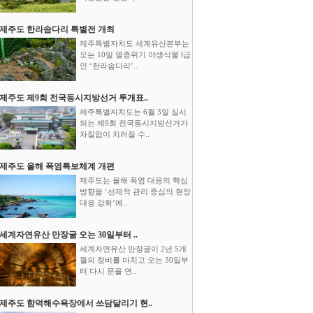
제주도 한라솜다리 특별전 개최
제주특별자치도 세계유산본부는
오는 10일 멸종위기 야생식물 Ⅰ급
인 ‘한라솜다리’..
제주도 제9회 전국동시지방선거 투개표..
제주특별자치도는 6월 3일 실시
되는 제9회 전국동시지방선거가
차질없이 치러질 수..
제주도 올해 폭염특보체계 개편
제주도는 올해 폭염 대응의 핵심
방향을 ‘선제적 관리 중심의 현장
대응 강화’에..
세계자연유산 만장굴 오는 30일부터 ..
세계자연유산 만장굴이 2년 5개
월의 정비를 마치고 오는 30일부
터 다시 문을 연..
제주도 함덕해수욕장에서 쓰담달리기 현..