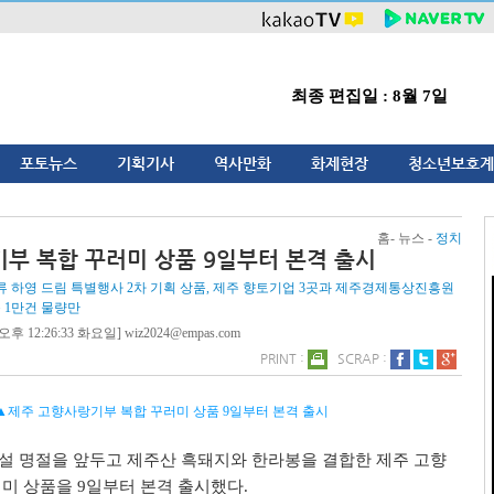
최종 편집일 : 8월 7일
포토뉴스
기획기사
역사만화
화제현장
청소년보호계
홈- 뉴스 -
정치
부 복합 꾸러미 상품 9일부터 본격 출시
 하영 드림 특별행사 2차 기획 상품, 제주 향토기업 3곳과 제주경제통상진흥원
 1만건 물량만
오후 12:26:33 화요일] wiz2024@empas.com
PRINT :
SCRAP :
▲제주 고향사랑기부 복합 꾸러미 상품 9일부터 본격 출시
설 명절을 앞두고 제주산 흑돼지와 한라봉을 결합한 제주 고향
러미 상품을
9
일부터 본격 출시했다.