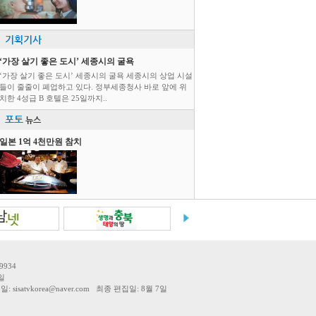
기획기사
‘가장 살기 좋은 도시’ 세종시의 굴욕
‘가장 살기 좋은 도시’ 세종시의 굴욕 세종시의 상업 시설
들이 줄줄이 폐업하고 있다. 정부세종청사 바로 앞에 위
치한 4성급 B 호텔은 25일까지..
포토
뉴스
일본 1억 4천만원 참치
9934
일
tvkorea@naver.com 최종 편집일: 8월 7일