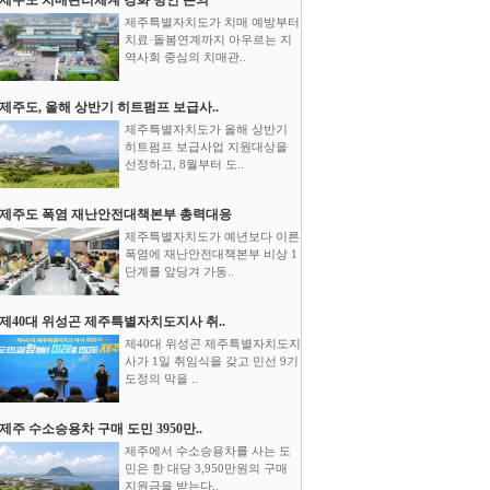
제주특별자치도가 치매 예방부터
치료·돌봄연계까지 아우르는 지
역사회 중심의 치매관..
제주도, 올해 상반기 히트펌프 보급사..
제주특별자치도가 올해 상반기
히트펌프 보급사업 지원대상을
선정하고, 8월부터 도..
제주도 폭염 재난안전대책본부 총력대응
제주특별자치도가 예년보다 이른
폭염에 재난안전대책본부 비상 1
단계를 앞당겨 가동..
제40대 위성곤 제주특별자치도지사 취..
제40대 위성곤 제주특별자치도지
사가 1일 취임식을 갖고 민선 9기
도정의 막을 ..
제주 수소승용차 구매 도민 3950만..
제주에서 수소승용차를 사는 도
민은 한 대당 3,950만원의 구매
지원금을 받는다..