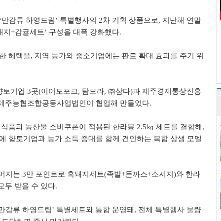
‘
만감류 하영드림
’
특별행사의
2
차 기획 상품으로
,
지난해 연말
돼지
+
감귤세트
’
구성을 대폭 강화했다
.
한 혜택을
,
지역 농가와 중소기업에는 판로 확대 효과를 주기 위
 향토기업
3
곳
(
이어도포크
,
탐모라
,
㈜
삼다
)
과 제주경제통상진흥
제주농협조합공동사업법인이 협업해 만들었다
.
공식품과 농산물 소비쿠폰이 적용된 한라봉
2.5
㎏
세트를 결합해
,
 향토기업과 농가 소득 증대를 함께 견인하는 복합 상생 모델
주어지는
3
만 포인트로 흑돼지세트
(
족발
+
돈까스
+
소시지
)
와 한라
모두 받을 수 있다
.
만감류 하영드림
’
특별세트와 통합 운영돼
,
전체 특별행사 물량