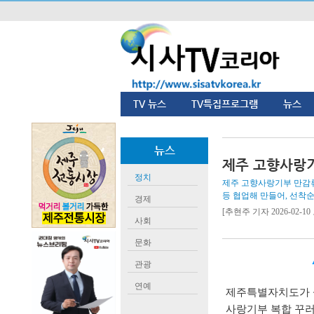
TV 뉴스
TV특집프로그램
뉴스
뉴스
제주 고향사랑기
정치
제주 고향사랑기부 만감류
등 협업해 만들어, 선착순
경제
[추현주 기자 2026-02-10 
사회
문화
관광
연예
제주특별자치도가 
사랑기부 복합 꾸