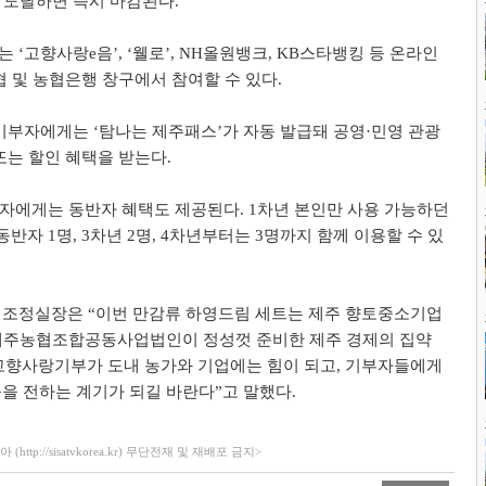
 도달하면 즉시 마감된다
.
부는
‘
고향사랑
e
음
’, ‘
웰로
’, NH
올원뱅크
, KB
스타뱅킹 등 온라인
협 및 농협은행 창구에서 참여할 수 있다
.
 기부자에게는
‘
탐나는 제주패스
’
가 자동 발급돼 공영
·
민영 관광
또는 할인 혜택을 받는다
.
부자에게는 동반자 혜택도 제공된다
. 1
차년 본인만 사용 가능하던
 동반자
1
명
, 3
차년
2
명
, 4
차년부터는
3
명까지 함께 이용할 수 있
획조정실장은
“
이번 만감류 하영드림 세트는 제주 향토중소기업
제주농협조합공동사업법인이 정성껏 준비한 제주 경제의 집약
고향사랑기부가 도내 농가와 기업에는 힘이 되고
,
기부자들에게
을 전하는 계기가 되길 바란다
”
고 말했다
.
ttp://sisatvkorea.kr) 무단전재 및 재배포 금지>