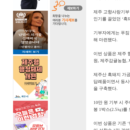
제주 고향사랑기부
인기를 끌었던
‘
흑
기부자에게는 푸짐
해 마련됐다
.
이번 상품은 제주
원
,
제주감귤농협
,
제주산 흑돼지 가
답례품이면서 동시에
을 구축했다
.
10
만 원 기부 시 
봉
1
박스
(2.5
㎏
)
를 
이번 상품은 기존
‘