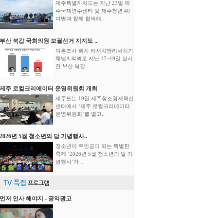
제주특별자치도는 지난 23일 제
주국제연수센터 및 제주청년 40
여명과 함께 함덕해..
부산 북갑 국회의원 보궐선거 지지도 ..
여론조사 회사 리서치앤리서치가
채널A 의뢰로 지난 17~19일 실시
한 부산 북갑..
제주 로컬크리에이터 운영위원회 개최
제주도는 19일 제주창조경제혁신
센터에서 ‘제주 로컬크리에이터
운영위원회’를 열고..
2026년 5월 청소년의 달 기념행사..
청소년이 주인공이 되는 특별한
축제 ‘2026년 5월 청소년의 달 기
념행사’가 ..
TV 특집
프로그램
먼저 인사 해야지 - 공익광고