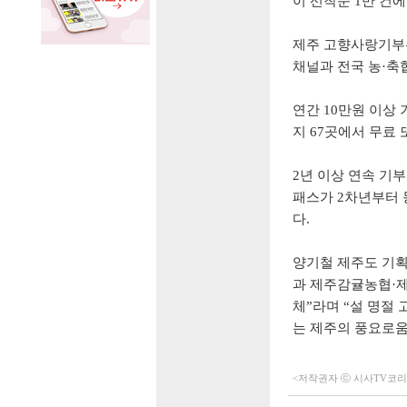
이 선착순
1
만 건에
제주 고향사랑기
채널과 전국 농
·
축
연간
10
만원 이상
지
67
곳에서 무료 
2
년 이상 연속 기
패스가
2
차년부터
다
.
양기철 제주도 기
과 제주감귤농협
·
체
”
라며
“
설 명절 
는 제주의 풍요로움
<저작권자 ⓒ 시사TV코리아 (h