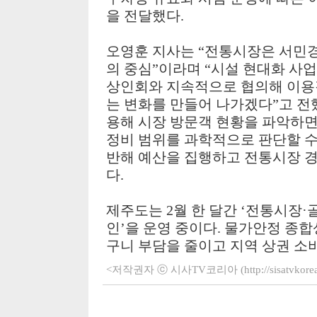
을 전달했다
.
오영훈 지사는
“
전통시장은 서민경
의 중심
”
이라며
“
시설 현대화 사업
상인회와 지속적으로 협의해 이용객
는 변화를 만들어 나가겠다
”
고 전
용해 시장 방문객 현황을 파악하면
정비 범위를 과학적으로 판단할 수
반해 예산을 집행하고 전통시장 
다
.
제주도는
2
월 한 달간
‘
전통시장
·
인
’
을 운영 중이다
.
물가안정 종합
구니 부담을 줄이고 지역 상권 소
<저작권자 ⓒ 시사TV코리아 (http://sisatvko