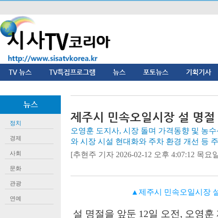
TV 뉴스
TV특집프로그램
뉴스
포토뉴스
기획기사
뉴스
제주시 민속오일시장 설 명절
정치
오영훈 도지사, 시장 돌며 가격동향 및 농
경제
와 시장 시설 현대화와 주차 환경 개선 등 
사회
[추현주 기자 2026-02-12 오후 4:07:12 목요일]
문화
관광
▲제주시 민속오일시장 설
연예
설 명절을 앞둔
12
일 오전
,
오영훈