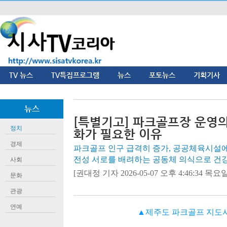
TV 뉴스
TV특집프로그램
뉴스
포토뉴스
기획기사
뉴스
[특별기고] 파크골프장 운영
정치
화가 필요한 이유
경제
파크골프 인구 급격히 증가, 공공체육시설에
전성 서로를 배려하는 공동체 의식으로 건
사회
[권대정 기자 2026-05-07 오후 4:46:34 목요일]
문화
관광
연예
▲제주도 파크골프 지도