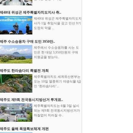
제40대 위성곤 제주특별자치도지사 취..
제40대 위성곤 제주특별자치도지
사가 1일 취임식을 갖고 민선 9기
도정의 막을 ..
제주 수소승용차 구매 도민 3950만..
제주에서 수소승용차를 사는 도
민은 한 대당 3,950만원의 구매
지원금을 받는다..
제주도 한라솜다리 특별전 개최
제주특별자치도 세계유산본부는
오는 10일 멸종위기 야생식물 Ⅰ급
인 ‘한라솜다리’..
제주도 제9회 전국동시지방선거 투개표..
제주특별자치도는 6월 3일 실시
되는 제9회 전국동시지방선거가
차질없이 치러질 수..
제주도 올해 폭염특보체계 개편