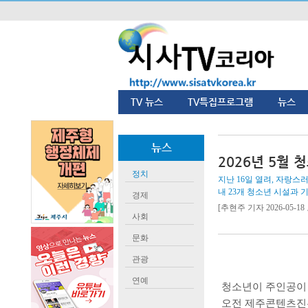
TV 뉴스
TV특집프로그램
뉴스
뉴스
2026년 5월
정치
지난 16일 열려, 자랑스
내 23개 청소년 시설과 
경제
[추현주 기자 2026-05-18 
사회
문화
관광
연예
청소년이 주인공이
오전 제주콘텐츠진