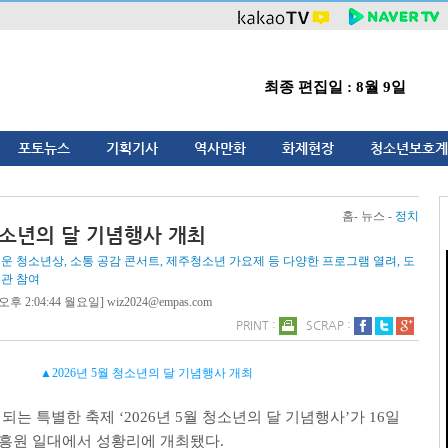
최종 편집일 : 8월 9일
포토뉴스
기획기사
역사만화
화제현장
청소년보호계
홈- 뉴스 -
정치
 청소년의 달 기념행사 개최
러운 청소년상, 소통 공감 콘서트, 제주청소년 가요제 등 다양한 프로그램 열려, 도
기관 참여
오후 2:04:44 월요일] wiz2024@empas.com
PRINT :
SCRAP :
▲2026년 5월 청소년의 달 기념행사 개최
 되는 특별한 축제
‘2026
년
5
월 청소년의 달 기념행사
’
가
16
일
흥원 일대에서 성황리에 개최됐다
.