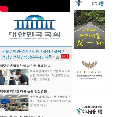
서울 / 인천·경기 / 강원 / 충남 / 충북 /
HOT
전남 / 전북 / 영남(본부) / 제주
뉴스
제주도 온열질환 예방 안전 캠페인 '..
제주특별자치도가 7일 제주국제
공항 계류장에서 지상조업 노동
자 등 1,100여 명..
제주도 제13호 태풍 돌핀 간접영향 ..
제주특별자치도가 폭염 비상1단
계가 가동 중인 가운데 제13호 태
풍 '돌핀'의 간..
제주도청, AI:ON 이달부터 운영