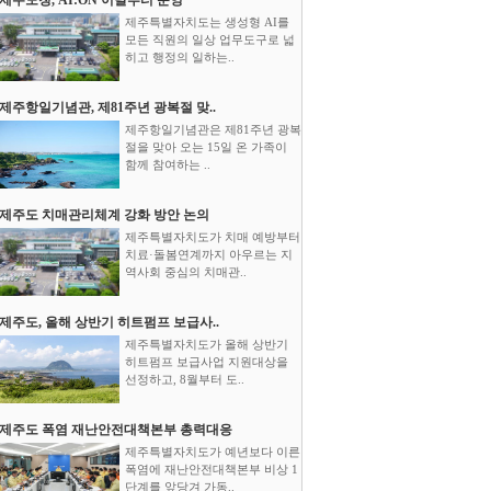
제주특별자치도는 생성형 AI를
모든 직원의 일상 업무도구로 넓
히고 행정의 일하는..
제주항일기념관, 제81주년 광복절 맞..
제주항일기념관은 제81주년 광복
절을 맞아 오는 15일 온 가족이
함께 참여하는 ..
제주도 치매관리체계 강화 방안 논의
제주특별자치도가 치매 예방부터
치료·돌봄연계까지 아우르는 지
역사회 중심의 치매관..
제주도, 올해 상반기 히트펌프 보급사..
제주특별자치도가 올해 상반기
히트펌프 보급사업 지원대상을
선정하고, 8월부터 도..
제주도 폭염 재난안전대책본부 총력대응
제주특별자치도가 예년보다 이른
폭염에 재난안전대책본부 비상 1
단계를 앞당겨 가동..