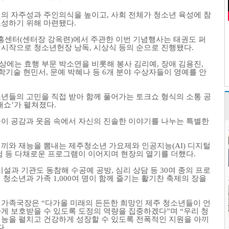
년의 자주성과 주인의식을 높이고
,
사회 전체가 청소년 육성에 참
조성하기 위해 마련됐다
.
흥센터
(
센터장 강옥련
)
에서 주관한 이번 기념행사는 태권도 퍼
 시작으로 청소년헌장 낭독
,
시상식 등의 순으로 진행됐다
.
상에는 효행 부문 박소연을 비롯해 봉사 김리예
,
장애 김용진
,
학기술 현민서
,
문예 박혜나 등
6
개 분야 수상자들이 영예를 안
년들의 고민을 직접 받아 함께 풀어가는 토크쇼 형식의 소통 공
매쇼
’
가 펼쳐졌다
.
이 공감과 웃음 속에서 자신의 진솔한 이야기를 나누는 특별한
 끼와 재능을 뽐내는 제주청소년 가요제와 인공지능
(AI)
디지털
험 등 다채로운 프로그램이 이어지며 현장의 열기를 더했다
.
시설과 기관도 동참해 수공예 공방
,
심리 상담 등
30
여 종의 프로
해 청소년과 가족
1,000
여 명이 함께 즐기는 활기찬 축제의 장을
지가족국장은
“
다가올 미래의 든든한 희망인 제주 청소년들이 언
게 보호받을 수 있도록 도정의 역량을 집중하겠다
”
며
“
우리 청
능을 펼치고 건강하게 성장할 수 있도록 전폭적인 지원을 아끼
다
.