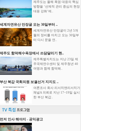
제주도는 올해 폭염 대응의 핵심
방향을 ‘선제적 관리 중심의 현장
대응 강화’에..
세계자연유산 만장굴 오는 30일부터 ..
세계자연유산 만장굴이 2년 5개
월의 정비를 마치고 오는 30일부
터 다시 문을 연..
제주도 함덕해수욕장에서 쓰담달리기 현..
제주특별자치도는 지난 23일 제
주국제연수센터 및 제주청년 40
여명과 함께 함덕해..
부산 북갑 국회의원 보궐선거 지지도 ..
여론조사 회사 리서치앤리서치가
채널A 의뢰로 지난 17~19일 실시
한 부산 북갑..
TV 특집
프로그램
먼저 인사 해야지 - 공익광고