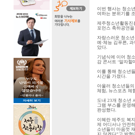
이번 행사는 청소
여하는 분위기를 
제주청소년활동진
포먼스 축하공연을
자랑스러운 청소년
예
·
체능 김푸른
,
과
았다
.
기념식에 이어 청소
감 콘서트
‘
말자할
이를 통해 청소년들
시간을 가졌다
.
아울러 청소년들의
체험
,
뉴스포츠 체
도내
23
개 청소년 
그램 부스를 운영
완성했다
.
이혜란 제주도 복
제 어디서나 안전하
소년들이 마음껏 재
지 않겠다
”
고 밝혔